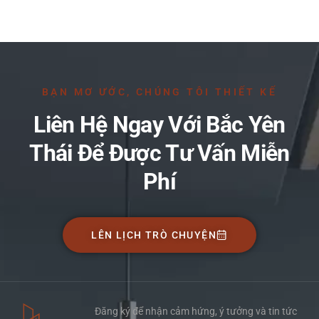
BẠN MƠ ƯỚC, CHÚNG TÔI THIẾT KẾ
Liên Hệ Ngay Với Bắc Yên
Thái Để Được Tư Vấn Miễn
Phí
LÊN LỊCH TRÒ CHUYỆN
Đăng ký để nhận cảm hứng, ý tưởng và tin tức