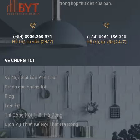
trong hộp thư đến của bạn.
(+84) 0936.260.971
(+84) 0962.156.320
Hỗ trợ, tư vấn (24/7)
Hỗ trợ, tư vấn(24/7)
VỀ CHÚNG TÔI
Về Nội thất bắc Yên Thái
Dự án của chúng tôi
Blog
Liên hệ
Thi Công Nội Thất Hà Đông
Dịch Vụ Thiết Kế Nội Thất Hà Đông