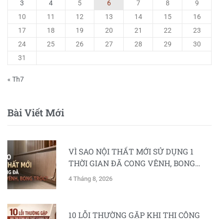
3
4
5
6
7
8
9
10
11
12
13
14
15
16
17
18
19
20
21
22
23
24
25
26
27
28
29
30
31
« Th7
Bài Viết Mới
VÌ SAO NỘI THẤT MỚI SỬ DỤNG 1
THỜI GIAN ĐÃ CONG VÊNH, BONG
TRÓC?
4 Tháng 8, 2026
10 LỖI THƯỜNG GẶP KHI THI CÔNG