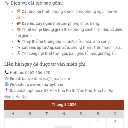
Dịch vụ cải tạo bao gồm:
Cải tạo nội thất:
phòng khách, bếp, phòng ngủ, nhà vệ
sinh…
Đập bỏ, xây ngăn mới
các phòng chức năng.
Thiết kế lại không gian
theo phong cách hiện đại, cổ điển,
tối giản…
Thay thế hệ thống điện, nước
, điều hòa, ánh sáng…
Lát sàn, ốp tường, sơn sửa
, chống thấm, trần thạch cao…
Thi công nội thất trọn gói
, bàn ghế, tủ bếp, giường, tủ…
Liên hệ ngay để được tư vấn miễn phí!
Hotline:
0962.156.320
Email:
bacyenthai.jsc@gmail.com
Website:
www.noithatbyt.com
Địa chỉ:
Shophouse 38-V5A Khu Đô thị Văn Phú, Phú La, Hà
Đông, Hà Nội
Tháng 8 2026
H
B
T
N
S
B
C
1
2