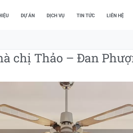
HIỆU
DỰ ÁN
DỊCH VỤ
TIN TỨC
LIÊN HỆ
à chị Thảo – Đan Phư