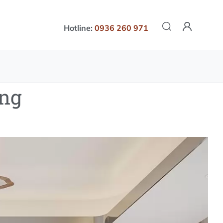
Hotline:
0936 260 971
ợng