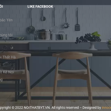
ÔI
LIKE FACEBOOK
 bắc Yên
húng tôi
i Thất Hà
ết Kế Nội
ng
pyright © 2022 NOITHATBYT.VN. All rights reserved – Designed by
inno