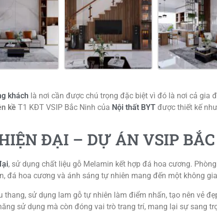
ng khách
là nơi cần được chú trọng đặc biệt vì đó là nơi cả gia
ền kề
T1 KĐT VSIP Bắc Ninh của
Nội thất BYT
được thiết kế như
IỆN ĐẠI – DỰ ÁN VSIP BẮC
đại
, sử dụng chất liệu gỗ Melamin kết hợp đá hoa cương. Phòng 
n, đá hoa cương và ánh sáng tự nhiên mang đến một không gian
 thang, sử dụng lam gỗ tự nhiên làm điểm nhấn, tạo nên vẻ đẹp
ăng sử dụng mà còn đóng vai trò trang trí, mang lại sự sang t