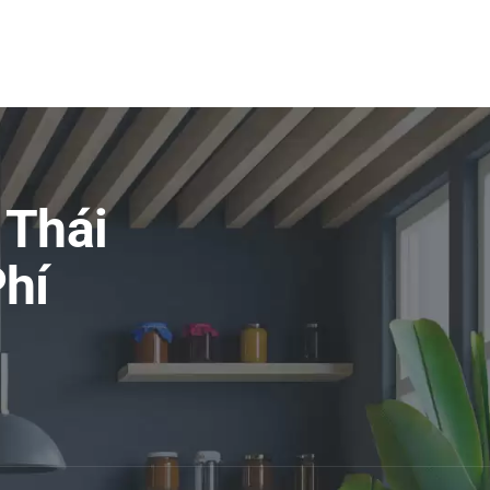
 Thái
hí