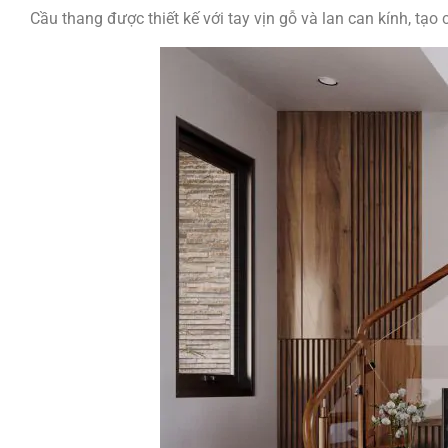
Cầu thang được thiết kế với tay vịn gỗ và lan can kính, tạo