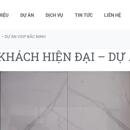
HIỆU
DỰ ÁN
DỊCH VỤ
TIN TỨC
LIÊN HỆ
 – DỰ ÁN VSIP BẮC NINH
KHÁCH HIỆN ĐẠI – DỰ 