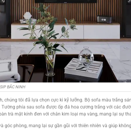
SIP BẮC NINH
h, chúng tôi đã lựa chọn cực kì kỹ lưỡng. Bộ sofa màu trắng sá
 Tường phía sau sofa được ốp đá hoa cương trắng với các đườn
 bàn trà mặt kính đen với chân kim loại mạ vàng, mang lại sự t
và góc phòng, mang lại sự gần gũi với thiên nhiên và giúp khôn