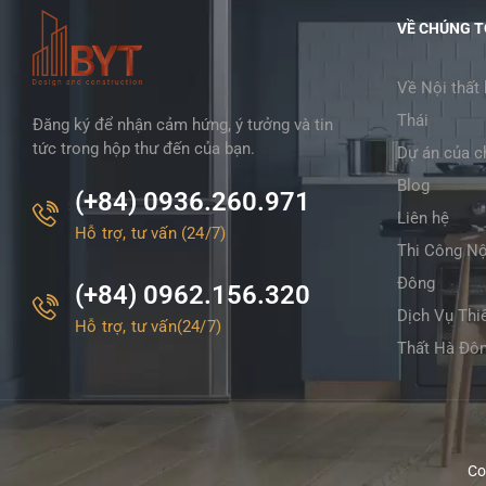
VỀ CHÚNG T
Về Nội thất
Thái
Đăng ký để nhận cảm hứng, ý tưởng và tin
tức trong hộp thư đến của bạn.
Dự án của c
Blog
(+84) 0936.260.971
Liên hệ
Hỗ trợ, tư vấn (24/7)
Thi Công Nộ
Đông
(+84) 0962.156.320
Dịch Vụ Thi
Hỗ trợ, tư vấn(24/7)
Thất Hà Đô
Co