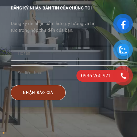
ĐĂNG KÝ NHẬN BẢN TIN CỦA CHÚNG TÔI
Đăng ký để nhận cảm hứng, ý tưởng và tin
tức trong hộp thư đến của bạn.
0936 260 971
NHẬN BÁO GIÁ
com