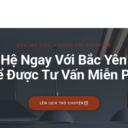
BẠN MƠ ƯỚC, CHÚNG TÔI THIẾT KẾ
 Hệ Ngay Với Bắc Yên
ể Được Tư Vấn Miễn P
LÊN LỊCH TRÒ CHUYỆN