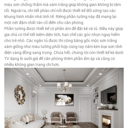
màu sơn chống thấm mà xám trắng giúp không gian không bị tăm
tối. Ngoài ra, chi tiết phào chỉ nổi được thiết kế đối xứng tạo các
khung hình nhấn nhá tinh tế. Riêng phần tường này đã mang lại
một nét đậm chất tân cổ điển cho căn phòng.
Phần tường được thiết kế có phần âm để đặt kệ và tủ. Điều này giúp
gia chủ có thể tiết kiệm diện tích, hạn chế các góc nhọn nguy hiểm
cho trẻ nhỏ. Các ngăn tủ được thi công bằng gốc mộc sơn trắng
xám giống như màu tường phối hợp cùng tay nắm kim loại sơn tĩnh
điện vàng đồng sang trọng. Chưa hết, chúng tôi còn thiết kế kệ dưới
TV dạng lò sưởi giả để căn phòng thêm phần ấm áp và cũng có
nhiều không gian trang chí hơn.