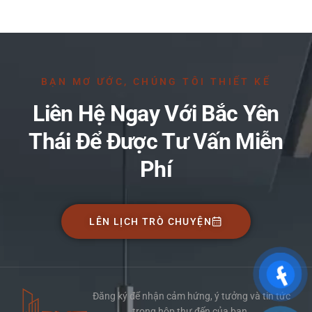
BẠN MƠ ƯỚC, CHÚNG TÔI THIẾT KẾ
Liên Hệ Ngay Với Bắc Yên
Thái Để Được Tư Vấn Miễn
Phí
LÊN LỊCH TRÒ CHUYỆN
Đăng ký để nhận cảm hứng, ý tưởng và tin tức
trong hộp thư đến của bạn.