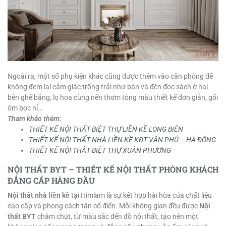
Ngoài ra, một số phụ kiện khác cũng được thêm vào căn phòng để
không đem lại cảm giác trống trải như bàn và đèn đọc sách ở hai
bên ghế băng, lọ hoa cùng nến thơm tông màu thiết kế đơn giản, gối
ôm bọc nỉ…
Tham khảo thêm:
THIẾT KẾ NỘI THẤT BIỆT THỰ LIỀN KỀ LONG BIÊN
THIẾT KẾ NỘI THẤT NHÀ LIỀN KỀ KĐT VĂN PHÚ – HÀ ĐÔNG
THIẾT KẾ NỘI THẤT BIỆT THỰ XUÂN PHƯƠNG
NỘI THẤT BYT – THIẾT KẾ NỘI THẤT PHÒNG KHÁCH
ĐẲNG CẤP HÀNG ĐẦU
Nội thất nhà liền kề
tại Himlam là sự kết hợp hài hòa của chất liệu
cao cấp và phong cách tân cổ điển. Mỗi không gian đều được
Nội
thất BYT
chăm chút, từ màu sắc đến đồ nội thất, tạo nên một