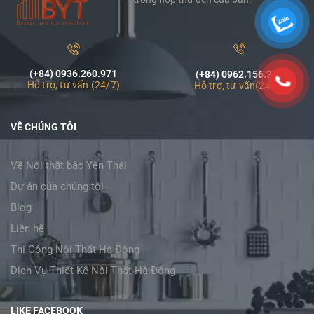
(+84) 0936.260.971
(+84) 0962.156.320
Hỗ trợ, tư vấn (24/7)
Hỗ trợ, tư vấn(24/7)
VỀ CHÚNG TÔI
Về Nội thất bắc Yên Thái
Dự án của chúng tôi
Blog
Liên hệ
Thi Công Nội Thất Hà Đông
Dịch Vụ Thiết Kế Nội Thất Hà Đông
LIKE FACEBOOK