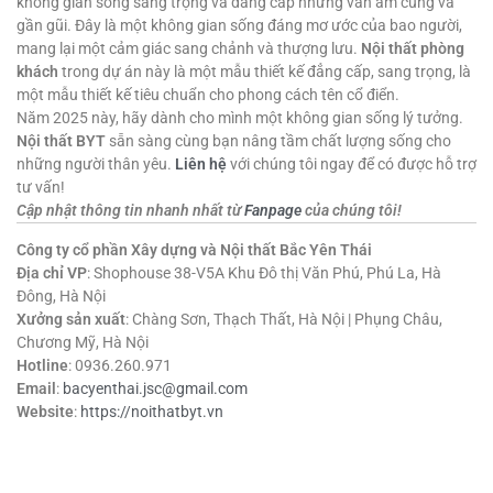
không gian sống sang trọng và đẳng cấp nhưng vẫn ấm cúng và
gần gũi. Đây là một không gian sống đáng mơ ước của bao người,
mang lại một cảm giác sang chảnh và thượng lưu.
Nội thất phòng
khách
trong dự án này là một mẫu thiết kế đẳng cấp, sang trọng, là
một mẫu thiết kế tiêu chuẩn cho phong cách tên cổ điển.
Năm 2025 này, hãy dành cho mình một không gian sống lý tưởng.
Nội thất BYT
sẵn sàng cùng bạn nâng tầm chất lượng sống cho
những người thân yêu.
Liên hệ
với chúng tôi ngay để có được hỗ trợ
tư vấn!
Cập nhật thông tin nhanh nhất từ
Fanpage
của chúng tôi!
Công ty cổ phần Xây dựng và Nội thất Bắc Yên Thái
Địa chỉ VP
: Shophouse 38-V5A Khu Đô thị Văn Phú, Phú La, Hà
Đông, Hà Nội
Xưởng sản xuất
: Chàng Sơn, Thạch Thất, Hà Nội | Phụng Châu,
Chương Mỹ, Hà Nội
Hotline
: 0936.260.971
Email
:
bacyenthai.jsc@gmail.com
Website
:
https://noithatbyt.vn