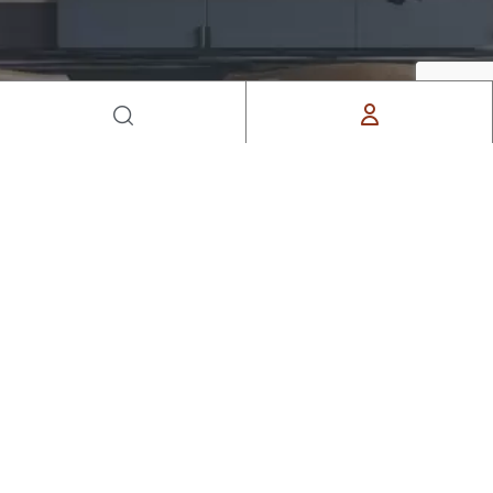
ĐĂNG KÝ NHẬN BẢN TIN CỦA CHÚNG TÔI
Đăng ký để nhận cảm hứng, ý tưởng và tin tức
trong hộp thư đến của bạn.
NHẬN BÁO GIÁ
Copyright © 2022 NOITHATBYT.VN. All rights reserved –
Designed by
innocom