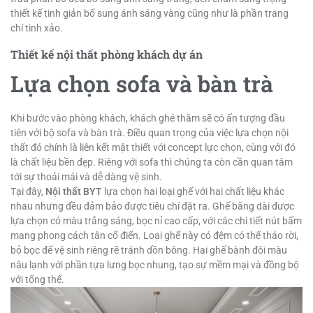
thiết kế tinh giản bổ sung ánh sáng vàng cũng như là phần trang
chí tinh xảo.
Thiết kế nội thất phòng khách dự án
Lựa chọn sofa và bàn trà
Khi bước vào phòng khách, khách ghé thăm sẽ có ấn tượng đầu
tiên với bộ sofa và bàn trà. Điều quan trọng của việc lựa chọn nội
thất đó chính là liên kết mật thiết với concept lực chọn, cùng với đó
là chất liệu bền đẹp. Riêng với sofa thì chúng ta còn cần quan tâm
tới sự thoải mái và dễ dàng vệ sinh.
Tại đây,
Nội thất BYT
lựa chọn hai loại ghế với hai chất liệu khác
nhau nhưng đều đảm bảo được tiêu chí đặt ra. Ghế băng dài được
lựa chọn có màu trắng sáng, bọc nỉ cao cấp, với các chi tiết nút bấm
mang phong cách tân cổ điển. Loại ghế này có đệm có thể tháo rời,
bỏ bọc để vệ sinh riêng rẽ tránh dồn bông. Hai ghế bành đôi màu
nâu lạnh với phần tựa lưng bọc nhung, tạo sự mềm mại và đồng bộ
với tổng thể.