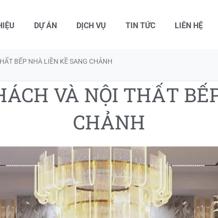
HIỆU
DỰ ÁN
DỊCH VỤ
TIN TỨC
LIÊN HỆ
THẤT BẾP NHÀ LIỀN KỀ SANG CHẢNH
HÁCH VÀ NỘI THẤT BẾP
CHẢNH