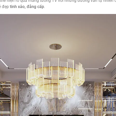
thể hiện rõ qua mảng tường TV với những đường vân tự nhiên đ
vẻ đẹp
tinh xảo, đẳng cấp
.