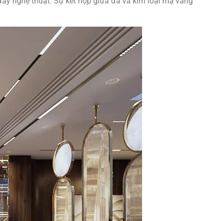
ầy nghệ thuật. Sự kết hợp giữa đá và kim loại mạ vàng