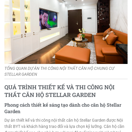
TỔNG QUAN DỰ ÁN THI CÔNG NỘI THẤT CĂN HỘ CHUNG CƯ
STELLAR GARDEN
QUÁ TRÌNH THIẾT KẾ VÀ THI CÔNG NỘI
THẤT CĂN HỘ STELLAR GARDEN
Phong cách thiết kế sáng tạo dành cho căn hộ Stellar
Garden
Dự án thiết kế và thi công nội thất căn hộ Stellar Garden được Nội
thất BYT và khách hàng trao đổi và lựa chọn kỹ lưỡng. Căn hộ cần