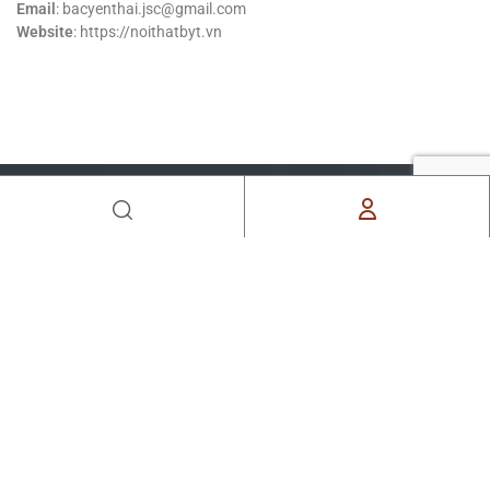
Email
: bacyenthai.jsc@gmail.com
Website
: https://noithatbyt.vn
BẠN MƠ ƯỚC, CHÚNG TÔI THIẾT KẾ
Liên Hệ Ngay Với Bắc Yên
Thái Để Được Tư Vấn Miễn
Phí
LÊN LỊCH TRÒ CHUYỆN