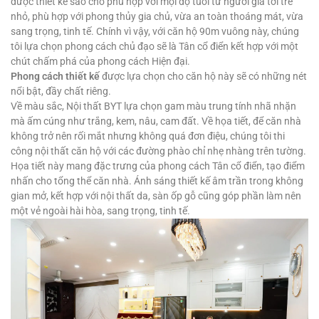
được thiết kế sao cho phù hợp với mọi độ tuổi từ người già tới trẻ
nhỏ, phù hợp với phong thủy gia chủ, vừa an toàn thoáng mát, vừa
sang trọng, tinh tế. Chính vì vậy, với căn hộ 90m vuông này, chúng
tôi lựa chọn phong cách chủ đạo sẽ là Tân cổ điển kết hợp với một
chút chấm phá của phong cách Hiện đại.
Phong cách thiết kế
được lựa chọn cho căn hộ này sẽ có những nét
nổi bật, đầy chất riêng.
Về màu sắc, Nội thất BYT lựa chọn gam màu trung tính nhã nhặn
mà ấm cúng như trắng, kem, nâu, cam đất. Về họa tiết, để căn nhà
không trở nên rối mắt nhưng không quá đơn điệu, chúng tôi thi
công nội thất căn hộ với các đường phào chỉ nhẹ nhàng trên tường.
Họa tiết này mang đặc trưng của phong cách Tân cổ điển, tạo điểm
nhấn cho tổng thể căn nhà. Ánh sáng thiết kế âm trần trong không
gian mở, kết hợp với nội thất da, sàn ốp gỗ cũng góp phần làm nên
một vẻ ngoài hài hòa, sang trọng, tinh tế.