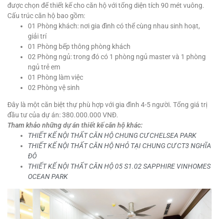
được chọn để thiết kế cho căn hộ với tổng diện tích 90 mét vuông.
Cấu trúc căn hộ bao gồm:
01 Phòng khách: nơi gia đình có thể cùng nhau sinh hoạt,
giải trí
01 Phòng bếp thông phòng khách
02 Phòng ngủ: trong đó có 1 phòng ngủ master và 1 phòng
ngủ trẻ em
01 Phòng làm việc
02 Phòng vệ sinh
Đây là một căn biệt thự phù hợp với gia đình 4-5 người. Tổng giá trị
đầu tư của dự án: 380.000.000 VNĐ.
Tham khảo những dự án thiết kế căn hộ khác:
THIẾT KẾ NỘI THẤT CĂN HỘ CHUNG CƯ CHELSEA PARK
THIẾT KẾ NỘI THẤT CĂN HỘ NHỎ TẠI CHUNG CƯ CT3 NGHĨA
ĐÔ
THIẾT KẾ NỘI THẤT CĂN HỘ 05 S1.02 SAPPHIRE VINHOMES
OCEAN PARK