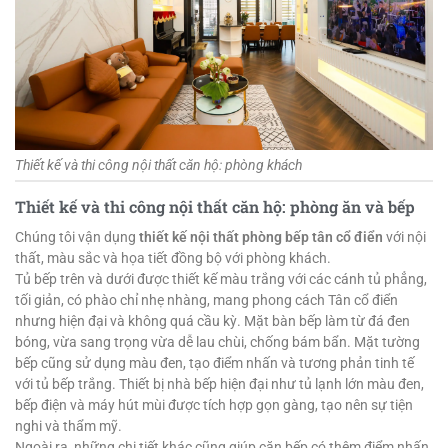
Thiết kế và thi công nội thất căn hộ: phòng khách
Thiết kế và thi công nội thất căn hộ: phòng ăn và bếp
Chúng tôi vận dụng
thiết kế nội thất phòng bếp tân cổ điển
với nội
thất, màu sắc và họa tiết đồng bộ với phòng khách.
Tủ bếp trên và dưới được thiết kế màu trắng với các cánh tủ phẳng,
tối giản, có phào chỉ nhẹ nhàng, mang phong cách Tân cổ điển
nhưng hiện đại và không quá cầu kỳ. Mặt bàn bếp làm từ đá đen
bóng, vừa sang trọng vừa dễ lau chùi, chống bám bẩn. Mặt tường
bếp cũng sử dụng màu đen, tạo điểm nhấn và tương phản tinh tế
với tủ bếp trắng. Thiết bị nhà bếp hiện đại như tủ lạnh lớn màu đen,
bếp điện và máy hút mùi được tích hợp gọn gàng, tạo nên sự tiện
nghi và thẩm mỹ.
Ngoài ra, những chi tiết khác cũng giúp căn bếp có thêm điểm nhấn