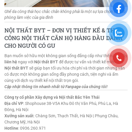
Ghế da công thái học chắc chắn không phải là một sự lựa chọn tồi cho
phòng làm việc của gia đình
NỘI THẤT BYT – ĐƠN VỊ THIẾT KẾ & THI
CÔNG NỘI THẤT CĂN HỘ HÀNG ĐẦU DÀNH
CHO NGƯỜI CÓ GU
Bạn muốn sở hữu một không gian sống đẳng cấp như thế này? Hãy
liên hệ
ngay với
Nội thất BYT
để được tư vấn và thiết kế miễn phí.
Nội thất BYT
sẽ giúp bạn tối ưu hóa chi phí và thời gian nhưng vẫn
có được một không gian sống đầy phong cách, tiện nghi và ấm
cúng với dịch vụ thiết kế nội thất trọn gói.
Cập nhật thông tin nhanh nhất từ Fanpage của chúng tôi!
Công ty cổ phần Xây dựng và Nội thất Bắc Yên Thái
Địa chỉ VP
: Shophouse 38-V5A Khu Đô thị Văn Phú, Phú La, Hà
Đông, Hà Nội
Xưởng sản xuất
: Chàng Sơn, Thạch Thất, Hà Nội | Phụng Châu,
Chương Mỹ, Hà Nội
Hotline
: 0936.260.971