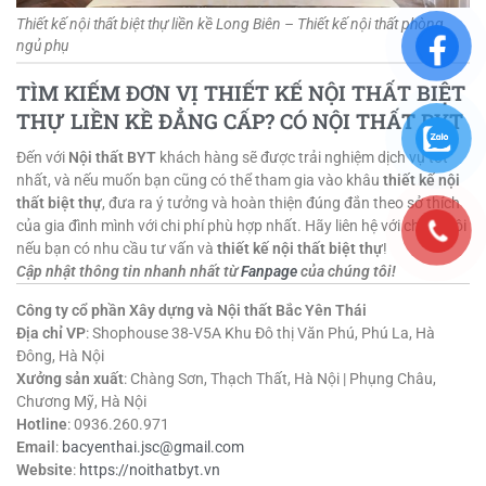
Thiết kế nội thất biệt thự liền kề Long Biên – Thiết kế nội thất phòng
ngủ phụ
TÌM KIẾM ĐƠN VỊ THIẾT KẾ NỘI THẤT BIỆT
THỰ LIỀN KỀ ĐẲNG CẤP? CÓ NỘI THẤT BYT
Đến với
Nội thất BYT
khách hàng sẽ được trải nghiệm dịch vụ tốt
nhất, và nếu muốn bạn cũng có thể tham gia vào khâu
thiết kế nội
thất biệt thự
, đưa ra ý tưởng và hoàn thiện đúng đắn theo sở thích
của gia đình mình với chi phí phù hợp nhất. Hãy liên hệ với chúng tôi
nếu bạn có nhu cầu tư vấn và
thiết kế nội thất biệt thự
!
Cập nhật thông tin nhanh nhất từ
Fanpage
của chúng tôi!
Công ty cổ phần Xây dựng và Nội thất Bắc Yên Thái
Địa chỉ VP
: Shophouse 38-V5A Khu Đô thị Văn Phú, Phú La, Hà
Đông, Hà Nội
Xưởng sản xuất
: Chàng Sơn, Thạch Thất, Hà Nội | Phụng Châu,
Chương Mỹ, Hà Nội
Hotline
: 0936.260.971
Email
:
bacyenthai.jsc@gmail.com
Website
:
https://noithatbyt.vn