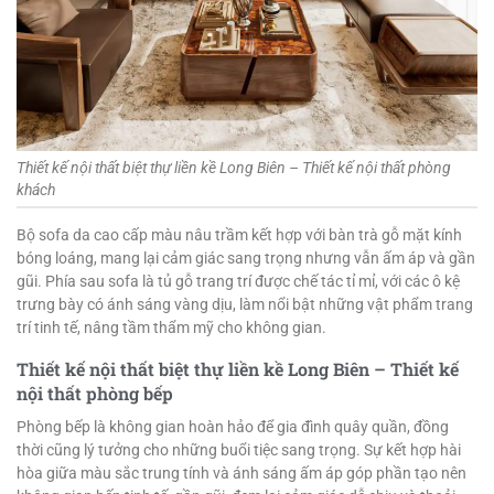
Thiết kế nội thất biệt thự liền kề Long Biên – Thiết kế nội thất phòng
khách
Bộ sofa da cao cấp màu nâu trầm kết hợp với bàn trà gỗ mặt kính
bóng loáng, mang lại cảm giác sang trọng nhưng vẫn ấm áp và gần
gũi. Phía sau sofa là tủ gỗ trang trí được chế tác tỉ mỉ, với các ô kệ
trưng bày có ánh sáng vàng dịu, làm nổi bật những vật phẩm trang
trí tinh tế, nâng tầm thẩm mỹ cho không gian.
Thiết kế nội thất biệt thự liền kề Long Biên –
Thiết kế
nội thất phòng bếp
Phòng bếp là không gian hoàn hảo để gia đình quây quần, đồng
thời cũng lý tưởng cho những buổi tiệc sang trọng. Sự kết hợp hài
hòa giữa màu sắc trung tính và ánh sáng ấm áp góp phần tạo nên