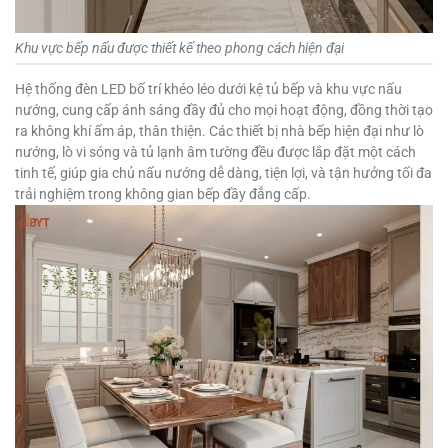
Khu vực bếp nấu được thiết kế theo phong cách hiện đại
Hệ thống đèn LED bố trí khéo léo dưới kệ tủ bếp và khu vực nấu
nướng, cung cấp ánh sáng đầy đủ cho mọi hoạt động, đồng thời tạo
ra không khí ấm áp, thân thiện. Các thiết bị nhà bếp hiện đại như lò
nướng, lò vi sóng và tủ lạnh âm tường đều được lắp đặt một cách
tinh tế, giúp gia chủ nấu nướng dễ dàng, tiện lợi, và tận hưởng tối đa
trải nghiệm trong không gian bếp đầy đẳng cấp.