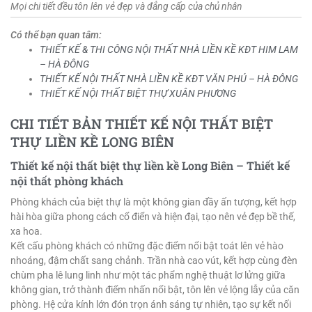
Mọi chi tiết đều tôn lên vẻ đẹp và đẳng cấp của chủ nhân
Có thể bạn quan tâm:
THIẾT KẾ & THI CÔNG NỘI THẤT NHÀ LIỀN KỀ KĐT HIM LAM
– HÀ ĐÔNG
THIẾT KẾ NỘI THẤT NHÀ LIỀN KỀ KĐT VĂN PHÚ – HÀ ĐÔNG
THIẾT KẾ NỘI THẤT BIỆT THỰ XUÂN PHƯƠNG
CHI TIẾT BẢN THIẾT KẾ NỘI THẤT BIỆT
THỰ LIỀN KỀ LONG BIÊN
Thiết kế nội thất biệt thự liền kề Long Biên –
Thiết kế
nội thất phòng khách
Phòng khách của biệt thự là một không gian đầy ấn tượng, kết hợp
hài hòa giữa phong cách cổ điển và hiện đại, tạo nên vẻ đẹp bề thế,
xa hoa.
Kết cấu phòng khách có những đặc điểm nổi bật toát lên vẻ hào
nhoáng, đậm chất sang chảnh. Trần nhà cao vút, kết hợp cùng đèn
chùm pha lê lung linh như một tác phẩm nghệ thuật lơ lửng giữa
không gian, trở thành điểm nhấn nổi bật, tôn lên vẻ lộng lẫy của căn
phòng. Hệ cửa kính lớn đón trọn ánh sáng tự nhiên, tạo sự kết nối