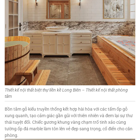
Thiết kế nội thất biệt thự liền kề Long Biên – Thiết kế nội thất phòng
tắm
Bồn tắm gỗ kiểu truyền thống kết hợp hài hòa với các tấm ốp gỗ
xung quanh, tạo cảm giác gần gũi với thiên nhiên và đem lại sự thư
thái tuyệt đối. Chiếc gương khung vàng chạm trổ tinh xảo cùng
tường ốp đá marble làm tôn lên vẻ đẹp sang trọng, cổ điển cho căn
phòng.