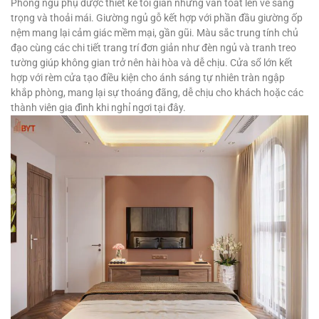
Phòng ngủ phụ được thiết kế tối giản nhưng vẫn toát lên vẻ sang
trọng và thoải mái. Giường ngủ gỗ kết hợp với phần đầu giường ốp
nệm mang lại cảm giác mềm mại, gần gũi. Màu sắc trung tính chủ
đạo cùng các chi tiết trang trí đơn giản như đèn ngủ và tranh treo
tường giúp không gian trở nên hài hòa và dễ chịu. Cửa sổ lớn kết
hợp với rèm cửa tạo điều kiện cho ánh sáng tự nhiên tràn ngập
khắp phòng, mang lại sự thoáng đãng, dễ chịu cho khách hoặc các
thành viên gia đình khi nghỉ ngơi tại đây.