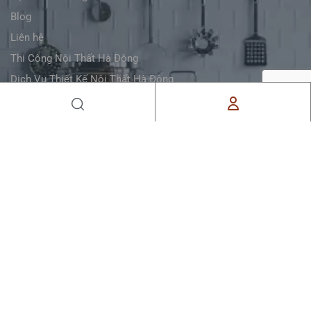
Blog
Liên hệ
Thi Công Nội Thất Hà Đông
Dịch Vụ Thiết Kế Nội Thất Hà Đông
LIKE FACEBOOK
ĐĂNG KÝ NHẬN BẢN TIN CỦA CHÚNG TÔI
Đăng ký để nhận cảm hứng, ý tưởng và tin tức
trong hộp thư đến của bạn.