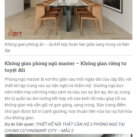
Không gian phòng ăn – Sự kết hợp hoàn hảo giữa sang trọng và hiện
đại
Không gian phòng ngủ master – Không gian riêng tư
tuyệt đối
Phòng ngủ master là nơi thư giãn sau một ngày dài của cặp đôi, với
thiết kế tập trung vào sự tiện nghi và thẩm mỹ. Giường ngủ bọc
nệm mềm mại với tông màu xám và nâu tạo sự ấm áp, êm ái, trong
khi
tủ quần áo âm tường
kết hợp với cửa kính tối màu giúp tối ưu
không gian mà vẫn giữ vẻ gọn gàng, sang trọng. Bàn trang điểm
nhỏ gọn được bố trí cạnh giường, vừa thuận tiện vừa tạo sự hài hòa
cho không gian.
Dự án liên quan:
THIẾT KẾ NỘI THẤT CĂN HỘ 2 PHÒNG NGỦ TẠI
CHUNG CƯ VINSMART CITY – MẪU 2