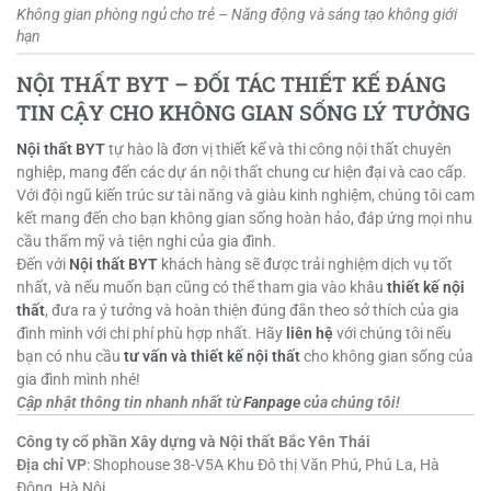
Không gian phòng ngủ cho trẻ – Năng động và sáng tạo không giới
hạn
NỘI THẤT BYT – ĐỐI TÁC THIẾT KẾ ĐÁNG
TIN CẬY CHO KHÔNG GIAN SỐNG LÝ TƯỞNG
Nội thất BYT
tự hào là đơn vị thiết kế và thi công nội thất chuyên
nghiệp, mang đến các dự án nội thất chung cư hiện đại và cao cấp.
Với đội ngũ kiến trúc sư tài năng và giàu kinh nghiệm, chúng tôi cam
kết mang đến cho bạn không gian sống hoàn hảo, đáp ứng mọi nhu
cầu thẩm mỹ và tiện nghi của gia đình.
Đến với
Nội thất BYT
khách hàng sẽ được trải nghiệm dịch vụ tốt
nhất, và nếu muốn bạn cũng có thể tham gia vào khâu
thiết kế nội
thất
, đưa ra ý tưởng và hoàn thiện đúng đắn theo sở thích của gia
đình mình với chi phí phù hợp nhất. Hãy
liên hệ
với chúng tôi nếu
bạn có nhu cầu
tư vấn và thiết kế nội thất
cho không gian sống của
gia đình mình nhé!
Cập nhật thông tin nhanh nhất từ
Fanpage
của chúng tôi!
Công ty cổ phần Xây dựng và Nội thất Bắc Yên Thái
Địa chỉ VP
: Shophouse 38-V5A Khu Đô thị Văn Phú, Phú La, Hà
Đông, Hà Nội