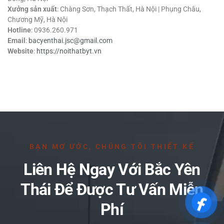
Xưởng sản xuất
: Chàng Sơn, Thạch Thất, Hà Nội | Phụng Châu,
Chương Mỹ, Hà Nội
Hotline
: 0936.260.971
Email
:
bacyenthai.jsc@gmail.com
Website
:
https://noithatbyt.vn
BẠN MƠ ƯỚC, CHÚNG TÔI THIẾT KẾ
Liên Hệ Ngay Với Bắc Yên
Thái Để Được Tư Vấn Miễn
Phí