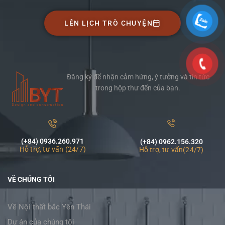
LÊN LỊCH TRÒ CHUYỆN
Đăng ký để nhận cảm hứng, ý tưởng và tin tức
trong hộp thư đến của bạn.
(+84) 0936.260.971
(+84) 0962.156.320
Hỗ trợ, tư vấn (24/7)
Hỗ trợ, tư vấn(24/7)
VỀ CHÚNG TÔI
Về Nội thất bắc Yên Thái
Dự án của chúng tôi