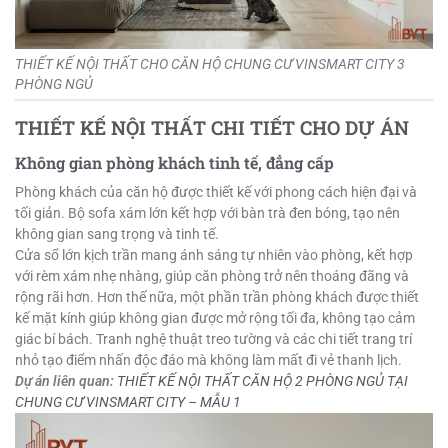
THIẾT KẾ NỘI THẤT CHO CĂN HỘ CHUNG CƯ VINSMART CITY 3
PHÒNG NGỦ
THIẾT KẾ NỘI THẤT CHI TIẾT CHO DỰ ÁN
Không gian phòng khách tinh tế, đẳng cấp
Phòng khách của căn hộ được thiết kế với phong cách hiện đại và
tối giản. Bộ sofa xám lớn kết hợp với bàn trà đen bóng, tạo nên
không gian sang trọng và tinh tế.
Cửa sổ lớn kịch trần mang ánh sáng tự nhiên vào phòng, kết hợp
với rèm xám nhẹ nhàng, giúp căn phòng trở nên thoáng đãng và
rộng rãi hơn. Hơn thế nữa, một phần trần phòng khách được thiết
kế mặt kính giúp không gian được mở rộng tối đa, không tạo cảm
giác bí bách. Tranh nghệ thuật treo tường và các chi tiết trang trí
nhỏ tạo điểm nhấn độc đáo mà không làm mất đi vẻ thanh lịch.
Dự án liên quan:
THIẾT KẾ NỘI THẤT CĂN HỘ 2 PHÒNG NGỦ TẠI
CHUNG CƯ VINSMART CITY – MẪU 1