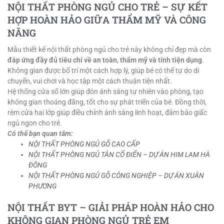
NỘI THẤT PHÒNG NGỦ CHO TRẺ – SỰ KẾT
HỢP HOÀN HẢO GIỮA THẨM MỸ VÀ CÔNG
NĂNG
Mẫu thiết kế nội thất phòng ngủ cho trẻ này không chỉ đẹp mà còn
đáp ứng đầy đủ tiêu chí về an toàn, thẩm mỹ và tính tiện dụng
.
Không gian được bố trí một cách hợp lý, giúp bé có thể tự do di
chuyển, vui chơi và học tập một cách thuận tiện nhất.
Hệ thống cửa sổ lớn giúp đón ánh sáng tự nhiên vào phòng, tạo
không gian thoáng đãng, tốt cho sự phát triển của bé. Đồng thời,
rèm cửa hai lớp giúp điều chỉnh ánh sáng linh hoạt, đảm bảo giấc
ngủ ngon cho trẻ.
Có thể bạn quan tâm:
NỘI THẤT PHÒNG NGỦ GỖ CAO CẤP
NỘI THẤT PHÒNG NGỦ TÂN CỔ ĐIỂN – DỰ ÁN HIM LAM HÀ
ĐÔNG
NỘI THẤT PHÒNG NGỦ GỖ CÔNG NGHIỆP – DỰ ÁN XUÂN
PHƯƠNG
NỘI THẤT BYT – GIẢI PHÁP HOÀN HẢO CHO
KHÔNG GIAN PHÒNG NGỦ TRẺ EM