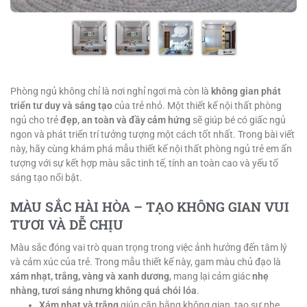
Phòng ngủ không chỉ là nơi nghỉ ngơi mà còn là
không gian phát
triển tư duy và sáng tạo
của trẻ nhỏ. Một thiết kế nội thất phòng
ngủ cho trẻ
đẹp, an toàn và đầy cảm hứng
sẽ giúp bé có giấc ngủ
ngon và phát triển trí tưởng tượng một cách tốt nhất. Trong bài viết
này, hãy cùng khám phá mẫu thiết kế nội thất phòng ngủ trẻ em ấn
tượng với sự kết hợp màu sắc tinh tế, tính an toàn cao và yếu tố
sáng tạo nổi bật.
MÀU SẮC HÀI HÒA – TẠO KHÔNG GIAN VUI
TƯƠI VÀ DỄ CHỊU
Màu sắc đóng vai trò quan trọng trong việc ảnh hưởng đến tâm lý
và cảm xúc của trẻ. Trong mẫu thiết kế này, gam màu chủ đạo là
xám nhạt, trắng, vàng và xanh dương
, mang lại cảm giác
nhẹ
nhàng, tươi sáng nhưng không quá chói lóa
.
Xám nhạt và trắng
giúp cân bằng không gian, tạo sự nhẹ