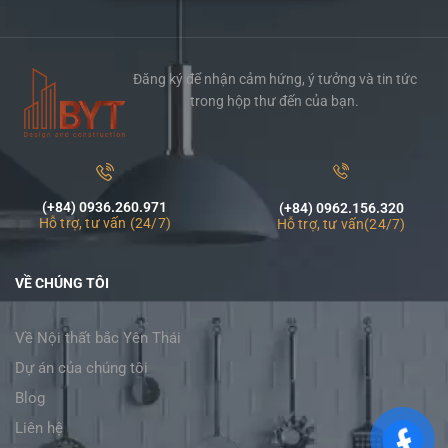
Đăng ký để nhận cảm hứng, ý tưởng và tin tức
trong hộp thư đến của bạn.
(+84) 0936.260.971
(+84) 0962.156.320
Hỗ trợ, tư vấn (24/7)
Hỗ trợ, tư vấn(24/7)
VỀ CHÚNG TÔI
Về Nội thất bắc Yên Thái
Dự án của chúng tôi
Blog
Liên hệ