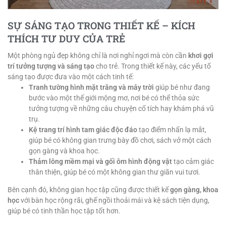
SỰ SÁNG TẠO TRONG THIẾT KẾ – KÍCH
THÍCH TƯ DUY CỦA TRẺ
Một phòng ngủ đẹp không chỉ là nơi nghỉ ngơi mà còn cần
khơi gợi
trí tưởng tượng và sáng tạo
cho trẻ. Trong thiết kế này, các yếu tố
sáng tạo được đưa vào một cách tinh tế:
Tranh tường hình mặt trăng và mây trời
giúp bé như đang
bước vào một thế giới mộng mơ, nơi bé có thể thỏa sức
tưởng tượng về những câu chuyện cổ tích hay khám phá vũ
trụ.
Kệ trang trí hình tam giác độc đáo
tạo điểm nhấn lạ mắt,
giúp bé có không gian trưng bày đồ chơi, sách vở một cách
gọn gàng và khoa học.
Thảm lông mềm mại và gối ôm hình động vật
tạo cảm giác
thân thiện, giúp bé có một không gian thư giãn vui tươi.
Bên cạnh đó, không gian học tập cũng được thiết kế
gọn gàng, khoa
học
với bàn học rộng rãi, ghế ngồi thoải mái và kệ sách tiện dụng,
giúp bé có tinh thần học tập tốt hơn.