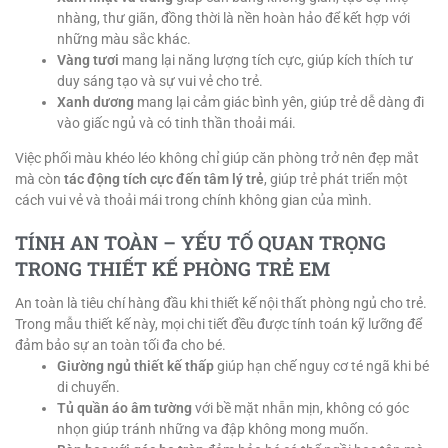
nhàng, thư giãn, đồng thời là nền hoàn hảo để kết hợp với
những màu sắc khác.
Vàng tươi
mang lại năng lượng tích cực, giúp kích thích tư
duy sáng tạo và sự vui vẻ cho trẻ.
Xanh dương
mang lại cảm giác bình yên, giúp trẻ dễ dàng đi
vào giấc ngủ và có tinh thần thoải mái.
Việc phối màu khéo léo không chỉ giúp căn phòng trở nên đẹp mắt
mà còn
tác động tích cực đến tâm lý trẻ
, giúp trẻ phát triển một
cách vui vẻ và thoải mái trong chính không gian của mình.
TÍNH AN TOÀN – YẾU TỐ QUAN TRỌNG
TRONG THIẾT KẾ PHÒNG TRẺ EM
An toàn là tiêu chí hàng đầu khi thiết kế nội thất phòng ngủ cho trẻ.
Trong mẫu thiết kế này, mọi chi tiết đều được tính toán kỹ lưỡng để
đảm bảo sự an toàn tối đa cho bé.
Giường ngủ thiết kế thấp
giúp hạn chế nguy cơ té ngã khi bé
di chuyển.
Tủ quần áo âm tường
với bề mặt nhẵn mịn, không có góc
nhọn giúp tránh những va đập không mong muốn.