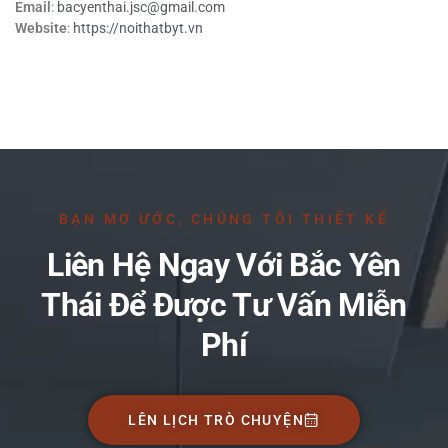
Email
:
bacyenthai.jsc@gmail.com
Website
:
https://noithatbyt.vn
BẠN MƠ ƯỚC, CHÚNG TÔI THIẾT KẾ
Liên Hệ Ngay Với Bắc Yên
Thái Để Được Tư Vấn Miễn
Phí
LÊN LỊCH TRÒ CHUYỆN