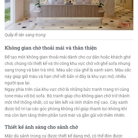
Quầy lễ tân sang trọng
Không gian chờ thoải mái và thân thiện
Để tạo một không gian thoải mái dành cho cư dân hoặc khách ghé
chơi, chúng tôi thiết kế và thi công khu vực chờ với ghế sofa nhung
sang trọng và bàn trà nhỏ. Màu sắc của ghế là xanh xám. Màu sắc
này giúp giữ màu và hạn chế vết bẩn vì đây là khu vực mở, nhiều
người qua lại.
Ngay phía trên của khu vực chờ là những bức tranh trang trí cùng
tone màu với bộ sofa. Bộ tranh giúp cho không gian chờ trở thành
một thể thống nhất, có sự liên kết và tính thẩm mỹ cao. Cây xanh
được bố trí tại các góc phòng không chỉ giúp thanh lọc không khí
mà còn làm tăng thêm phần tươi mát và gần gũi với thiên nhiên.
Thiết kế ánh sáng cho sảnh chờ
Mặc dù sảnh trong cư được thiết kế dạng mở, có thể đón được