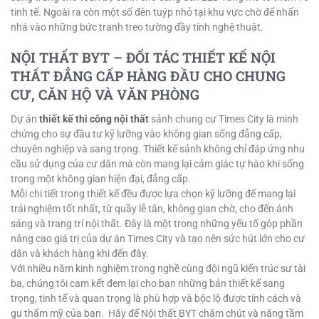
tinh tế. Ngoài ra còn một số đèn tuýp nhỏ tại khu vực chờ để nhấn
nhá vào những bức tranh treo tường đầy tính nghệ thuật.
NỘI THẤT BYT – ĐỐI TÁC THIẾT KẾ NỘI
THẤT ĐẲNG CẤP HÀNG ĐẦU CHO CHUNG
CƯ, CĂN HỘ VÀ VĂN PHÒNG
Dự án
thiết kế thi công nội thất
sảnh chung cư Times City là minh
chứng cho sự đầu tư kỹ lưỡng vào không gian sống đẳng cấp,
chuyên nghiệp và sang trọng. Thiết kế sảnh không chỉ đáp ứng nhu
cầu sử dụng của cư dân mà còn mang lại cảm giác tự hào khi sống
trong một không gian hiện đại, đẳng cấp.
Mỗi chi tiết trong thiết kế đều được lựa chọn kỹ lưỡng để mang lại
trải nghiệm tốt nhất, từ quầy lễ tân, không gian chờ, cho đến ánh
sáng và trang trí nội thất. Đây là một trong những yếu tố góp phần
nâng cao giá trị của dự án Times City và tạo nên sức hút lớn cho cư
dân và khách hàng khi đến đây.
Với nhiều năm kinh nghiệm trong nghề cùng đội ngũ kiến trúc sư tài
ba, chúng tôi cam kết đem lại cho bạn những bản thiết kế sang
trọng, tinh tế và quan trọng là phù hợp và bộc lộ được tính cách và
gu thẩm mỹ của bạn.
Hãy để Nội thất BYT chăm chút và nâng tầm