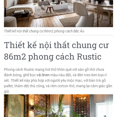
Thiết kế nội thất chung cư 86m2 phong cách Bắc Âu
Thiết kế nội thất chung cư
86m2 phong cách Rustic
Phong cách Rustic mang hơi thở thôn quê với sàn gỗ thô chưa
đánh bóng, ghế bọc
vải linen
màu nâu đất, và đèn treo kim loại rỉ
sét. Thiết kế này phù hợp với người yêu mộc mạc, với bàn trà gỗ
pallet, thảm dệt thủ công, và rèm cotton thô, mang lại cảm giác gần
gũi.