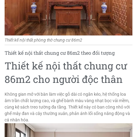
Thiết kế nội thất phòng thờ chung cư 86m2
Thiết kế nội thất chung cư 86m2 theo đối tượng
Thiết kế nội thất chung cư
86m2 cho người độc thân
Không gian mở với bàn làm việc gỗ dài có ngăn kéo, hệ thống loa
âm trần chất lượng cao, và ghế bành màu vàng nhạt bọc vải mềm,
cùng kệ sách treo tường đa tầng. Thiết kế này có ban công nhỏ với
ghế mây đan và cây thường xuân, phản ánh lối sống năng động và
cá nhân hóa.