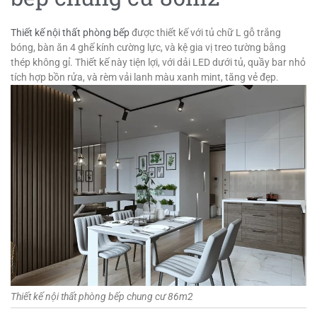
Thiết kế nội thất phòng bếp
được thiết kế với tủ chữ L gỗ trắng
bóng, bàn ăn 4 ghế kính cường lực, và kệ gia vị treo tường bằng
thép không gỉ. Thiết kế này tiện lợi, với dải LED dưới tủ, quầy bar nhỏ
tích hợp bồn rửa, và rèm vải lanh màu xanh mint, tăng vẻ đẹp.
Thiết kế nội thất phòng bếp chung cư 86m2