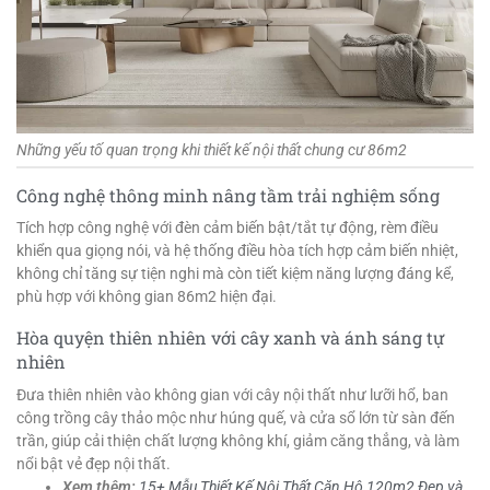
Những yếu tố quan trọng khi thiết kế nội thất chung cư 86m2
Công nghệ thông minh nâng tầm trải nghiệm sống
Tích hợp công nghệ với đèn cảm biến bật/tắt tự động, rèm điều
khiển qua giọng nói, và hệ thống điều hòa tích hợp cảm biến nhiệt,
không chỉ tăng sự tiện nghi mà còn tiết kiệm năng lượng đáng kể,
phù hợp với không gian 86m2 hiện đại.
Hòa quyện thiên nhiên với cây xanh và ánh sáng tự
nhiên
Đưa thiên nhiên vào không gian với cây nội thất như lưỡi hổ, ban
công trồng cây thảo mộc như húng quế, và cửa sổ lớn từ sàn đến
trần, giúp cải thiện chất lượng không khí, giảm căng thẳng, và làm
nổi bật vẻ đẹp nội thất.
Xem thêm:
15+ Mẫu Thiết Kế Nội Thất Căn Hộ 120m2 Đẹp và