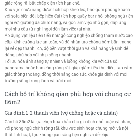
giác rộng rãi bất chấp diện tích hạn chế.
Khu vực chức năng được tích hợp khéo léo, bao gồm phòng khách
với sofa biến đổi, bếp hiện đại tích hợp quầy bar nhỏ, phòng ngủ tiện
nghi với giường đa chức năng, và góc làm việc nhỏ gọn, đáp ứng
mọi nhu cầu từ nghỉ ngơi đến làm việc tại nhà.
Áp dụng vật liệu tiên tiến như gỗ công nghiệp chống thấm nước cao
cấp, kính cường lực an toàn, và đá nhân tạo chống bám bẩn, mang
lại vẻ đẹp thanh lịch, độ bền vượt thời gian và khả năng vệ sinh dễ
dàng, phù hợp với nhịp sống nhanh.
Tối ưu hóa ánh sáng tự nhiên và luồng không khí với cửa sổ
panorama hoặc ban công rộng rãi, giúp giảm tiêu thụ điện, tạo cảm
giác thông thoáng, đồng thời nâng cao sức khỏe gia đình với môi
trường sống trong lành và tươi mới.
Cách bố trí không gian phù hợp với chung cư
86m2
Gia đình 1-2 thành viên (vợ chồng hoặc cá nhân)
Căn hộ 85m2 là lựa chọn hoàn hảo cho gia đình nhỏ hoặc cá nhân,
với phòng ngủ chính rộng rãi, khu vực sinh hoạt chung mở, và nội
thất linh hoạt, tạo không gian sống tiện nghi và dễ chịu.