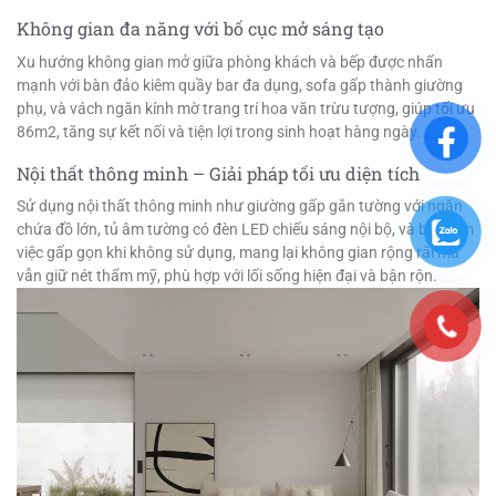
Không gian đa năng với bố cục mở sáng tạo
Xu hướng không gian mở giữa phòng khách và bếp được nhấn
mạnh với bàn đảo kiêm quầy bar đa dụng, sofa gấp thành giường
phụ, và vách ngăn kính mờ trang trí hoa văn trừu tượng, giúp tối ưu
86m2, tăng sự kết nối và tiện lợi trong sinh hoạt hàng ngày.
Nội thất thông minh – Giải pháp tối ưu diện tích
Sử dụng nội thất thông minh như giường gấp gắn tường với ngăn
chứa đồ lớn, tủ âm tường có đèn LED chiếu sáng nội bộ, và bàn làm
việc gấp gọn khi không sử dụng, mang lại không gian rộng rãi mà
vẫn giữ nét thẩm mỹ, phù hợp với lối sống hiện đại và bận rộn.