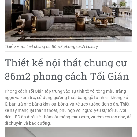
Thiết kế nội thất chung cư 86m2 phong cách Luxury
Thiết kế nội thất chung cư
86m2 phong cách Tối Giản
Phong cách Tối Giản tập trung vào sự tinh tế với tông màu trắng
ngọc và xám tro, sử dụng giường thấp bằng gỗ tự nhiên không xử
lý, bàn trà nhỏ bằng kim loại bóng, và kệ treo tường đơn giản. Thiết
kế này mang lại thanh thoát, phù hợp với người yêu sự tối ưu, với
đèn LED ẩn dưới kệ, thảm lót mỏng màu xám, và rèm cotton nhẹ, dễ
di chuyển và bảo dưỡng.