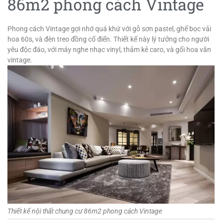
86m2 phong cách Vintage
Phong cách Vintage gợi nhớ quá khứ với gỗ sơn pastel, ghế bọc vải
hoa 60s, và đèn treo đồng cổ điển. Thiết kế này lý tưởng cho người
yêu độc đáo, với máy nghe nhạc vinyl, thảm kẻ caro, và gối hoa văn
vintage.
Thiết kế nội thất chung cư 86m2 phong cách Vintage