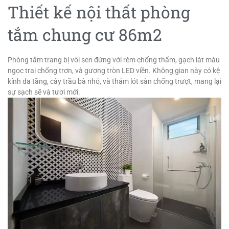
Thiết kế nội thất phòng
tắm chung cư 86m2
Phòng tắm trang bị vòi sen đứng với rèm chống thấm, gạch lát màu
ngọc trai chống trơn, và gương tròn LED viền. Không gian này có kệ
kính đa tầng, cây trầu bà nhỏ, và thảm lót sàn chống trượt, mang lại
sự sạch sẽ và tươi mới.