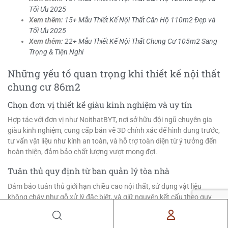
Tối Ưu 2025
Xem thêm:
15+ Mẫu Thiết Kế Nội Thất Căn Hộ 110m2 Đẹp và
Tối Ưu 2025
Xem thêm:
22+ Mẫu Thiết Kế Nội Thất Chung Cư 105m2 Sang
Trọng & Tiện Nghi
Những yếu tố quan trọng khi thiết kế nội thất
chung cư 86m2
Chọn đơn vị thiết kế giàu kinh nghiệm và uy tín
Hợp tác với đơn vị như NoithatBYT, nơi sở hữu đội ngũ chuyên gia
giàu kinh nghiệm, cung cấp bản vẽ 3D chính xác để hình dung trước,
tư vấn vật liệu như kính an toàn, và hỗ trợ toàn diện từ ý tưởng đến
hoàn thiện, đảm bảo chất lượng vượt mong đợi.
Tuân thủ quy định từ ban quản lý tòa nhà
Đảm bảo tuân thủ giới hạn chiều cao nội thất, sử dụng vật liệu
không cháy như gỗ xử lý đặc biệt, và giữ nguyên kết cấu theo quy
định, đòi hỏi gia chủ phải kiểm tra kỹ hợp đồng và trao đổi với ban
quản lý trước
thi công chung cư
.