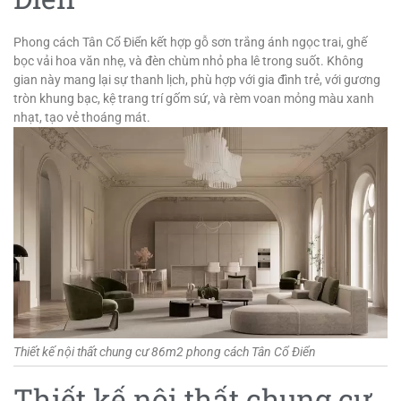
Phong cách Tân Cổ Điển kết hợp gỗ sơn trắng ánh ngọc trai, ghế
bọc vải hoa văn nhẹ, và đèn chùm nhỏ pha lê trong suốt. Không
gian này mang lại sự thanh lịch, phù hợp với gia đình trẻ, với gương
tròn khung bạc, kệ trang trí gốm sứ, và rèm voan mỏng màu xanh
nhạt, tạo vẻ thoáng mát.
Thiết kế nội thất chung cư 86m2 phong cách Tân Cổ Điển
Thiết kế nội thất chung cư