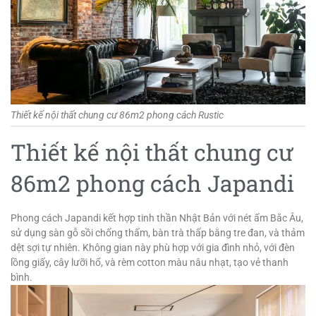
Thiết kế nội thất chung cư 86m2 phong cách Rustic
Thiết kế nội thất chung cư
86m2 phong cách Japandi
Phong cách Japandi kết hợp tinh thần Nhật Bản với nét ấm Bắc Âu,
sử dụng sàn gỗ sồi chống thấm, bàn trà thấp bằng tre đan, và thảm
dệt sợi tự nhiên. Không gian này phù hợp với gia đình nhỏ, với đèn
lồng giấy, cây lưỡi hổ, và rèm cotton màu nâu nhạt, tạo vẻ thanh
bình.