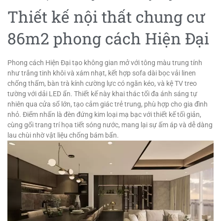
Thiết kế nội thất chung cư
86m2 phong cách Hiện Đại
Phong cách Hiện Đại tạo không gian mở với tông màu trung tính
như trắng tinh khôi và xám nhạt, kết hợp sofa dài bọc vải linen
chống thấm, bàn trà kính cường lực có ngăn kéo, và kệ TV treo
tường với dải LED ẩn. Thiết kế này khai thác tối đa ánh sáng tự
nhiên qua cửa sổ lớn, tạo cảm giác trẻ trung, phù hợp cho gia đình
nhỏ. Điểm nhấn là đèn đứng kim loại mạ bạc với thiết kế tối giản,
cùng gối trang trí họa tiết sóng nước, mang lại sự ấm áp và dễ dàng
lau chùi nhờ vật liệu chống bám bẩn.