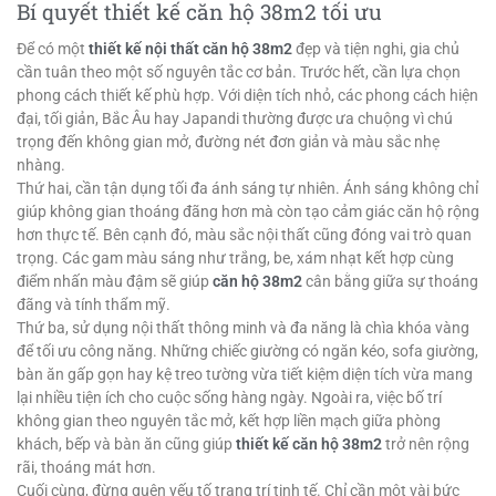
Bí quyết thiết kế căn hộ 38m2 tối ưu
Để có một
thiết kế nội thất căn hộ 38m2
đẹp và tiện nghi, gia chủ
cần tuân theo một số nguyên tắc cơ bản. Trước hết, cần lựa chọn
phong cách thiết kế phù hợp. Với diện tích nhỏ, các phong cách hiện
đại, tối giản, Bắc Âu hay Japandi thường được ưa chuộng vì chú
trọng đến không gian mở, đường nét đơn giản và màu sắc nhẹ
nhàng.
Thứ hai, cần tận dụng tối đa ánh sáng tự nhiên. Ánh sáng không chỉ
giúp không gian thoáng đãng hơn mà còn tạo cảm giác căn hộ rộng
hơn thực tế. Bên cạnh đó, màu sắc nội thất cũng đóng vai trò quan
trọng. Các gam màu sáng như trắng, be, xám nhạt kết hợp cùng
điểm nhấn màu đậm sẽ giúp
căn hộ 38m2
cân bằng giữa sự thoáng
đãng và tính thẩm mỹ.
Thứ ba, sử dụng nội thất thông minh và đa năng là chìa khóa vàng
để tối ưu công năng. Những chiếc giường có ngăn kéo, sofa giường,
bàn ăn gấp gọn hay kệ treo tường vừa tiết kiệm diện tích vừa mang
lại nhiều tiện ích cho cuộc sống hàng ngày. Ngoài ra, việc bố trí
không gian theo nguyên tắc mở, kết hợp liền mạch giữa phòng
khách, bếp và bàn ăn cũng giúp
thiết kế căn hộ 38m2
trở nên rộng
rãi, thoáng mát hơn.
Cuối cùng, đừng quên yếu tố trang trí tinh tế. Chỉ cần một vài bức