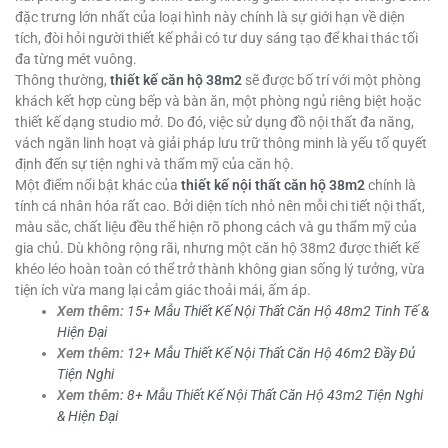
đặc trưng lớn nhất của loại hình này chính là sự giới hạn về diện
tích, đòi hỏi người thiết kế phải có tư duy sáng tạo để khai thác tối
đa từng mét vuông.
Thông thường,
thiết kế căn hộ 38m2
sẽ được bố trí với một phòng
khách kết hợp cùng bếp và bàn ăn, một phòng ngủ riêng biệt hoặc
thiết kế dạng studio mở. Do đó, việc sử dụng đồ nội thất đa năng,
vách ngăn linh hoạt và giải pháp lưu trữ thông minh là yếu tố quyết
định đến sự tiện nghi và thẩm mỹ của căn hộ.
Một điểm nổi bật khác của
thiết kế nội thất căn hộ 38m2
chính là
tính cá nhân hóa rất cao. Bởi diện tích nhỏ nên mỗi chi tiết nội thất,
màu sắc, chất liệu đều thể hiện rõ phong cách và gu thẩm mỹ của
gia chủ. Dù không rộng rãi, nhưng một căn hộ 38m2 được thiết kế
khéo léo hoàn toàn có thể trở thành không gian sống lý tưởng, vừa
tiện ích vừa mang lại cảm giác thoải mái, ấm áp.
Xem thêm:
15+ Mẫu Thiết Kế Nội Thất Căn Hộ 48m2 Tinh Tế &
Hiện Đại
Xem thêm:
12+ Mẫu Thiết Kế Nội Thất Căn Hộ 46m2 Đầy Đủ
Tiện Nghi
Xem thêm:
8+ Mẫu Thiết Kế Nội Thất Căn Hộ 43m2 Tiện Nghi
& Hiện Đại