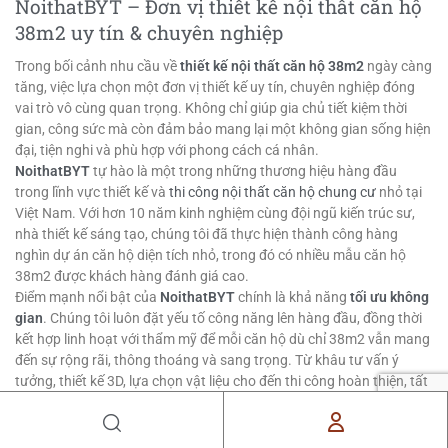
NoithatBYT – Đơn vị thiết kế nội thất căn hộ
38m2 uy tín & chuyên nghiệp
Trong bối cảnh nhu cầu về
thiết kế nội thất căn hộ 38m2
ngày càng
tăng, việc lựa chọn một đơn vị thiết kế uy tín, chuyên nghiệp đóng
vai trò vô cùng quan trọng. Không chỉ giúp gia chủ tiết kiệm thời
gian, công sức mà còn đảm bảo mang lại một không gian sống hiện
đại, tiện nghi và phù hợp với phong cách cá nhân.
NoithatBYT
tự hào là một trong những thương hiệu hàng đầu
trong lĩnh vực thiết kế và
thi công nội thất căn hộ chung cư
nhỏ tại
Việt Nam. Với hơn 10 năm kinh nghiệm cùng đội ngũ kiến trúc sư,
nhà thiết kế sáng tạo, chúng tôi đã thực hiện thành công hàng
nghìn dự án căn hộ diện tích nhỏ, trong đó có nhiều mẫu căn hộ
38m2 được khách hàng đánh giá cao.
Điểm mạnh nổi bật của
NoithatBYT
chính là khả năng
tối ưu không
gian
. Chúng tôi luôn đặt yếu tố công năng lên hàng đầu, đồng thời
kết hợp linh hoạt với thẩm mỹ để mỗi căn hộ dù chỉ 38m2 vẫn mang
đến sự rộng rãi, thông thoáng và sang trọng. Từ khâu tư vấn ý
tưởng, thiết kế 3D, lựa chọn vật liệu cho đến thi công hoàn thiện, tất
cả đều được thực hiện theo quy trình chuyên nghiệp, minh bạch và
cam kết chất lượng.
Xem thêm:
10+ Mẫu Thiết Kế Nội Thất Căn Hộ 28m2 Đẹp, Tiện