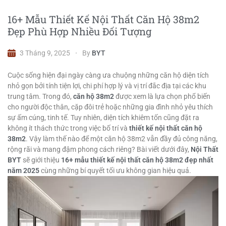
16+ Mẫu Thiết Kế Nội Thất Căn Hộ 38m2
Đẹp Phù Hợp Nhiều Đối Tượng
3 Tháng 9, 2025
By
BYT
Cuộc sống hiện đại ngày càng ưa chuộng những căn hộ diện tích
nhỏ gọn bởi tính tiện lợi, chi phí hợp lý và vị trí đắc địa tại các khu
trung tâm. Trong đó,
căn hộ 38m2
được xem là lựa chọn phổ biến
cho người độc thân, cặp đôi trẻ hoặc những gia đình nhỏ yêu thích
sự ấm cúng, tinh tế. Tuy nhiên, diện tích khiêm tốn cũng đặt ra
không ít thách thức trong việc bố trí và
thiết kế nội thất căn hộ
38m2
. Vậy làm thế nào để một căn hộ 38m2 vẫn đầy đủ công năng,
rộng rãi và mang đậm phong cách riêng? Bài viết dưới đây,
Nội Thất
BYT
sẽ giới thiệu
16+ mẫu thiết kế nội thất căn hộ 38m2 đẹp nhất
năm 2025
cùng những bí quyết tối ưu không gian hiệu quả.