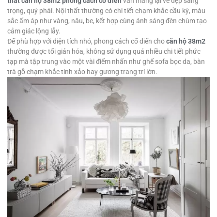
thất căn hộ 38m2 phong cách cổ điển
vẫn mang lại vẻ đẹp sang
trọng, quý phái. Nội thất thường có chi tiết chạm khắc cầu kỳ, màu
sắc ấm áp như vàng, nâu, be, kết hợp cùng ánh sáng đèn chùm tạo
cảm giác lộng lẫy.
Để phù hợp với diện tích nhỏ, phong cách cổ điển cho
căn hộ 38m2
thường được tối giản hóa, không sử dụng quá nhiều chi tiết phức
tạp mà tập trung vào một vài điểm nhấn như ghế sofa bọc da, bàn
trà gỗ chạm khắc tinh xảo hay gương trang trí lớn.