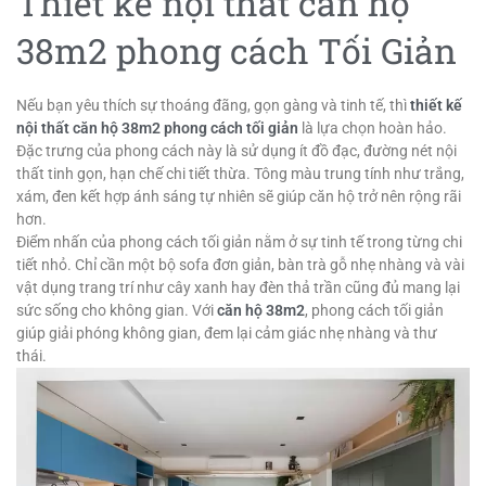
Thiết kế nội thất căn hộ
38m2 phong cách Tối Giản
Nếu bạn yêu thích sự thoáng đãng, gọn gàng và tinh tế, thì
thiết kế
nội thất căn hộ 38m2 phong cách tối giản
là lựa chọn hoàn hảo.
Đặc trưng của phong cách này là sử dụng ít đồ đạc, đường nét nội
thất tinh gọn, hạn chế chi tiết thừa. Tông màu trung tính như trắng,
xám, đen kết hợp ánh sáng tự nhiên sẽ giúp căn hộ trở nên rộng rãi
hơn.
Điểm nhấn của phong cách tối giản nằm ở sự tinh tế trong từng chi
tiết nhỏ. Chỉ cần một bộ sofa đơn giản, bàn trà gỗ nhẹ nhàng và vài
vật dụng trang trí như cây xanh hay đèn thả trần cũng đủ mang lại
sức sống cho không gian. Với
căn hộ 38m2
, phong cách tối giản
giúp giải phóng không gian, đem lại cảm giác nhẹ nhàng và thư
thái.