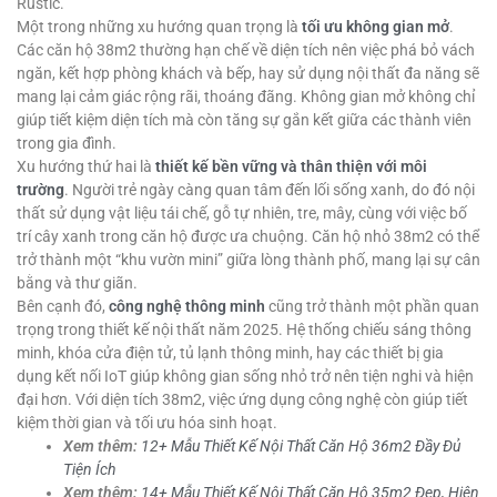
Rustic.
Một trong những xu hướng quan trọng là
tối ưu không gian mở
.
Các căn hộ 38m2 thường hạn chế về diện tích nên việc phá bỏ vách
ngăn, kết hợp phòng khách và bếp, hay sử dụng nội thất đa năng sẽ
mang lại cảm giác rộng rãi, thoáng đãng. Không gian mở không chỉ
giúp tiết kiệm diện tích mà còn tăng sự gắn kết giữa các thành viên
trong gia đình.
Xu hướng thứ hai là
thiết kế bền vững và thân thiện với môi
trường
. Người trẻ ngày càng quan tâm đến lối sống xanh, do đó nội
thất sử dụng vật liệu tái chế, gỗ tự nhiên, tre, mây, cùng với việc bố
trí cây xanh trong căn hộ được ưa chuộng. Căn hộ nhỏ 38m2 có thể
trở thành một “khu vườn mini” giữa lòng thành phố, mang lại sự cân
bằng và thư giãn.
Bên cạnh đó,
công nghệ thông minh
cũng trở thành một phần quan
trọng trong thiết kế nội thất năm 2025. Hệ thống chiếu sáng thông
minh, khóa cửa điện tử, tủ lạnh thông minh, hay các thiết bị gia
dụng kết nối IoT giúp không gian sống nhỏ trở nên tiện nghi và hiện
đại hơn. Với diện tích 38m2, việc ứng dụng công nghệ còn giúp tiết
kiệm thời gian và tối ưu hóa sinh hoạt.
Xem thêm:
12+ Mẫu Thiết Kế Nội Thất Căn Hộ 36m2 Đầy Đủ
Tiện Ích
Xem thêm:
14+ Mẫu Thiết Kế Nội Thất Căn Hộ 35m2 Đẹp, Hiện