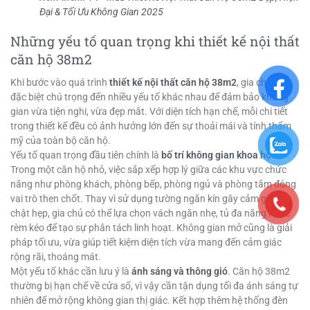
Đại & Tối Ưu Không Gian 2025
Những yếu tố quan trọng khi thiết kế nội thất
căn hộ 38m2
Khi bước vào quá trình
thiết kế nội thất căn hộ 38m2
, gia chủ cần
đặc biệt chú trọng đến nhiều yếu tố khác nhau để đảm bảo không
gian vừa tiện nghi, vừa đẹp mắt. Với diện tích hạn chế, mỗi chi tiết
trong thiết kế đều có ảnh hưởng lớn đến sự thoải mái và tính thẩm
mỹ của toàn bộ căn hộ.
Yếu tố quan trọng đầu tiên chính là
bố trí không gian khoa học
.
Trong một căn hộ nhỏ, việc sắp xếp hợp lý giữa các khu vực chức
năng như phòng khách, phòng bếp, phòng ngủ và phòng tắm đóng
vai trò then chốt. Thay vì sử dụng tường ngăn kín gây cảm giác
chật hẹp, gia chủ có thể lựa chọn vách ngăn nhẹ, tủ đa năng hoặc
rèm kéo để tạo sự phân tách linh hoạt. Không gian mở cũng là giải
pháp tối ưu, vừa giúp tiết kiệm diện tích vừa mang đến cảm giác
rộng rãi, thoáng mát.
Một yếu tố khác cần lưu ý là
ánh sáng và thông gió
. Căn hộ 38m2
thường bị hạn chế về cửa sổ, vì vậy cần tận dụng tối đa ánh sáng tự
nhiên để mở rộng không gian thị giác. Kết hợp thêm hệ thống đèn