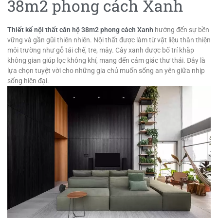
38m2 phong cách Xanh
Thiết kế nội thất căn hộ 38m2 phong cách Xanh
hướng đến sự bền
vững và gần gũi thiên nhiên. Nội thất được làm từ vật liệu thân thiện
môi trường như gỗ tái chế, tre, mây. Cây xanh được bố trí khắp
không gian giúp lọc không khí, mang đến cảm giác thư thái. Đây là
lựa chọn tuyệt vời cho những gia chủ muốn sống an yên giữa nhịp
sống hiện đại.