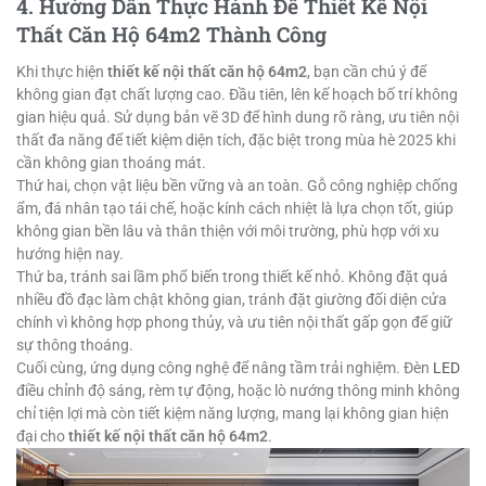
4. Hướng Dẫn Thực Hành Để Thiết Kế Nội
Thất Căn Hộ 64m2 Thành Công
Khi thực hiện
thiết kế nội thất căn hộ 64m2
, bạn cần chú ý để
không gian đạt chất lượng cao. Đầu tiên, lên kế hoạch bố trí không
gian hiệu quả. Sử dụng bản vẽ 3D để hình dung rõ ràng, ưu tiên nội
thất đa năng để tiết kiệm diện tích, đặc biệt trong mùa hè 2025 khi
cần không gian thoáng mát.
Thứ hai, chọn vật liệu bền vững và an toàn. Gỗ công nghiệp chống
ẩm, đá nhân tạo tái chế, hoặc kính cách nhiệt là lựa chọn tốt, giúp
không gian bền lâu và thân thiện với môi trường, phù hợp với xu
hướng hiện nay.
Thứ ba, tránh sai lầm phổ biến trong thiết kế nhỏ. Không đặt quá
nhiều đồ đạc làm chật không gian, tránh đặt giường đối diện cửa
chính vì không hợp phong thủy, và ưu tiên nội thất gấp gọn để giữ
sự thông thoáng.
Cuối cùng, ứng dụng công nghệ để nâng tầm trải nghiệm. Đèn
LED
điều chỉnh độ sáng, rèm tự động, hoặc lò nướng thông minh không
chỉ tiện lợi mà còn tiết kiệm năng lượng, mang lại không gian hiện
đại cho
thiết kế nội thất căn hộ 64m2
.