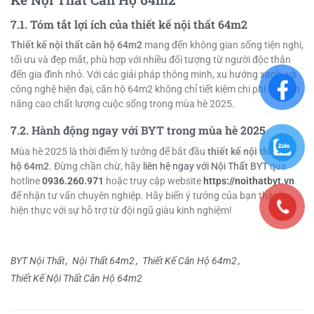
7.1. Tóm tắt lợi ích của thiết kế nội thất 64m2
Thiết kế nội thất căn hộ 64m2
mang đến không gian sống tiện nghi,
tối ưu và đẹp mắt, phù hợp với nhiều đối tượng từ người độc thân
đến gia đình nhỏ. Với các giải pháp thông minh, xu hướng xanh, và
công nghệ hiện đại, căn hộ 64m2 không chỉ tiết kiệm chi phí mà còn
nâng cao chất lượng cuộc sống trong mùa hè 2025.
7.2. Hành động ngay với BYT trong mùa hè 2025
Mùa hè 2025 là thời điểm lý tưởng để bắt đầu
thiết kế nội thất căn
hộ 64m2
. Đừng chần chừ, hãy
liên hệ ngay với Nội Thất BYT
qua
hotline
0936.260.971
hoặc truy cập website
https://noithatbyt.vn
để nhận tư vấn chuyên nghiệp. Hãy biến ý tưởng của bạn thành
hiện thực với sự hỗ trợ từ đội ngũ giàu kinh nghiệm!
BYT Nội Thất
Nội Thất 64m2
Thiết Kế Căn Hộ 64m2
Thiết Kế Nội Thất Căn Hộ 64m2