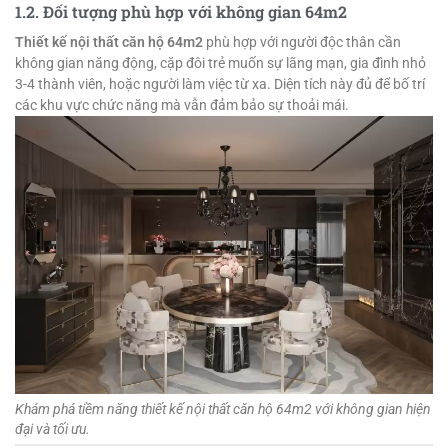
1.2. Đối tượng phù hợp với không gian 64m2
Thiết kế nội thất căn hộ 64m2
phù hợp với người độc thân cần
không gian năng động, cặp đôi trẻ muốn sự lãng mạn, gia đình nhỏ
3-4 thành viên, hoặc người làm việc từ xa. Diện tích này đủ để bố trí
các khu vực chức năng mà vẫn đảm bảo sự thoải mái.
Khám phá tiềm năng thiết kế nội thất căn hộ 64m2 với không gian hiện
đại và tối ưu.