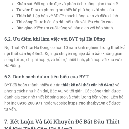
Khảo sát
: Đội ngũ đo đạc và phân tích không gian thực tế.
Tư vấn
: Đưa ra phương án thiết kế phù hợp với nhu cầu.
Thiết kế
: Lập bản vẽ 3D để khách hàng xem và điều chỉnh.
Thi công
: Thực hiện lắp đặt nội thất với tiêu chuẩn cao.
Bàn giao
: Kiểm tra cuối cùng và bàn giao với bảo hành.
6.2. Ưu điểm khi làm việc với BYT tại Hà Đông
Nội Thất BYT tại Hà Đông có hơn 10 năm kinh nghiệm trong
thiết kế
nội thất căn hộ 64m2
. Đội ngũ chuyên nghiệp đảm bảo không gian
sống tối ưu, chi phí hợp lý, và hỗ trợ nhiệt tình, phù hợp với khu vực
Hà Đông.
6.3. Danh sách dự án tiêu biểu của BYT
BYT đã hoàn thành nhiều dự án
thiết kế nội thất căn hộ 64m2
với
phong cách như hiện đại, Bắc Âu, và tối giản. Các công trình được
đánh giá cao nhờ thiết kế sáng tạo và chất lượng bền vững. Liên hệ
hotline
0936.260.971
hoặc website
https://noithatbyt.vn
để được
tư vấn.
7. Kết Luận Và Lời Khuyên Để Bắt Đầu Thiết
Kế Nội Thất Căn Hộ 64m2