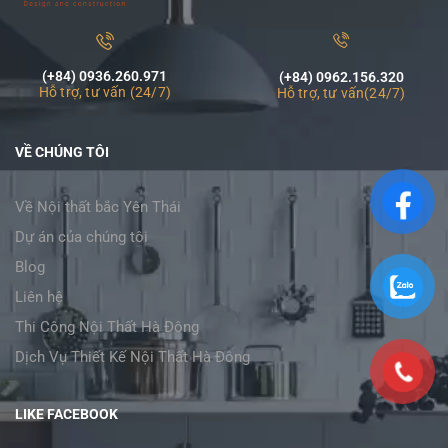
(+84) 0936.260.971
(+84) 0962.156.320
Hỗ trợ, tư vấn (24/7)
Hỗ trợ, tư vấn(24/7)
VỀ CHÚNG TÔI
Về Nội thất bắc Yên Thái
Dự án của chúng tôi
Blog
Liên hệ
Thi Công Nội Thất Hà Đông
Dịch Vụ Thiết Kế Nội Thất Hà Đông
LIKE FACEBOOK