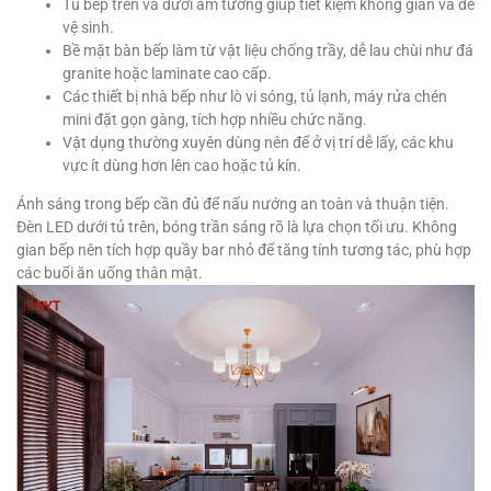
Tủ bếp trên và dưới âm tường giúp tiết kiệm không gian và dễ
vệ sinh.
Bề mặt bàn bếp làm từ vật liệu chống trầy, dễ lau chùi như đá
granite hoặc laminate cao cấp.
Các thiết bị nhà bếp như lò vi sóng, tủ lạnh, máy rửa chén
mini đặt gọn gàng, tích hợp nhiều chức năng.
Vật dụng thường xuyên dùng nên để ở vị trí dễ lấy, các khu
vực ít dùng hơn lên cao hoặc tủ kín.
Ánh sáng trong bếp cần đủ để nấu nướng an toàn và thuận tiện.
Đèn LED dưới tủ trên, bóng trần sáng rõ là lựa chọn tối ưu. Không
gian bếp nên tích hợp quầy bar nhỏ để tăng tính tương tác, phù hợp
các buổi ăn uống thân mật.