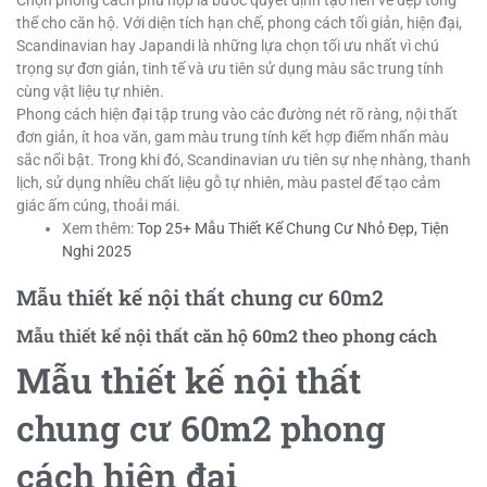
Chọn phong cách phù hợp là bước quyết định tạo nên vẻ đẹp tổng
thể cho căn hộ. Với diện tích hạn chế, phong cách tối giản, hiện đại,
Scandinavian hay Japandi là những lựa chọn tối ưu nhất vì chú
trọng sự đơn giản, tinh tế và ưu tiên sử dụng màu sắc trung tính
cùng vật liệu tự nhiên.
Phong cách hiện đại tập trung vào các đường nét rõ ràng, nội thất
đơn giản, ít hoa văn, gam màu trung tính kết hợp điểm nhấn màu
sắc nổi bật. Trong khi đó, Scandinavian ưu tiên sự nhẹ nhàng, thanh
lịch, sử dụng nhiều chất liệu gỗ tự nhiên, màu pastel để tạo cảm
giác ấm cúng, thoải mái.
Xem thêm:
Top 25+ Mẫu Thiết Kế Chung Cư Nhỏ Đẹp, Tiện
Nghi 2025
Mẫu thiết kế nội thất chung cư 60m2
Mẫu thiết kế nội thất căn hộ 60m2 theo phong cách
Mẫu thiết kế nội thất
chung cư 60m2 phong
cách hiện đại