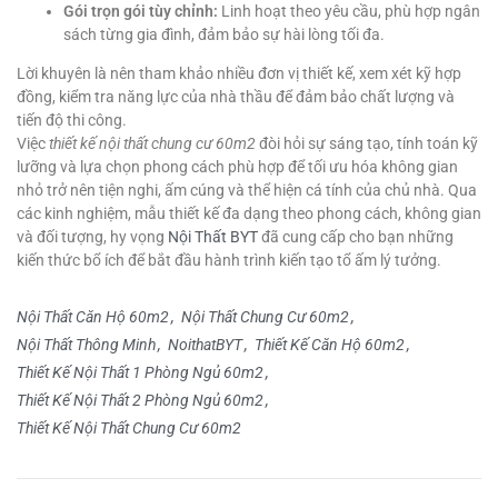
Gói trọn gói tùy chỉnh:
Linh hoạt theo yêu cầu, phù hợp ngân
sách từng gia đình, đảm bảo sự hài lòng tối đa.
Lời khuyên là nên tham khảo nhiều đơn vị thiết kế, xem xét kỹ hợp
đồng, kiểm tra năng lực của nhà thầu để đảm bảo chất lượng và
tiến độ thi công.
Việc
thiết kế nội thất chung cư 60m2
đòi hỏi sự sáng tạo, tính toán kỹ
lưỡng và lựa chọn phong cách phù hợp để tối ưu hóa không gian
nhỏ trở nên tiện nghi, ấm cúng và thể hiện cá tính của chủ nhà. Qua
các kinh nghiệm, mẫu thiết kế đa dạng theo phong cách, không gian
và đối tượng, hy vọng
Nội Thất BYT
đã cung cấp cho bạn những
kiến thức bổ ích để bắt đầu hành trình kiến tạo tổ ấm lý tưởng.
Nội Thất Căn Hộ 60m2
Nội Thất Chung Cư 60m2
Nội Thất Thông Minh
NoithatBYT
Thiết Kế Căn Hộ 60m2
Thiết Kế Nội Thất 1 Phòng Ngủ 60m2
Thiết Kế Nội Thất 2 Phòng Ngủ 60m2
Thiết Kế Nội Thất Chung Cư 60m2