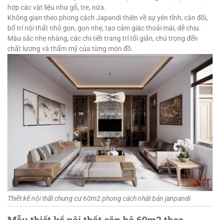
hợp các vật liệu như gỗ, tre, nứa.
Không gian theo phong cách Japandi thiên về sự yên tĩnh, cân đối,
bố trí nội thất nhỏ gọn, gọn nhẹ, tạo cảm giác thoải mái, dễ chịu.
Màu sắc nhẹ nhàng, các chi tiết trang trí tối giản, chú trọng đến
chất lượng và thẩm mỹ của từng món đồ.
Thiết kế nội thất chung cư 60m2 phong cách nhật bản janpandi
Mẫu thiết kế nội thất căn hộ 60m2 theo