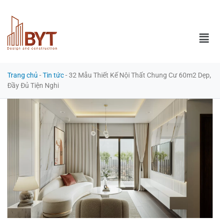
Trang chủ
-
Tin tức
-
32 Mẫu Thiết Kế Nội Thất Chung Cư 60m2 Dẹp,
Đầy Đủ Tiện Nghi