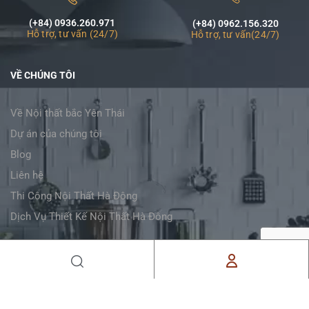
(+84) 0936.260.971
(+84) 0962.156.320
Hỗ trợ, tư vấn (24/7)
Hỗ trợ, tư vấn(24/7)
VỀ CHÚNG TÔI
Về Nội thất bắc Yên Thái
Dự án của chúng tôi
Blog
Liên hệ
Thi Công Nội Thất Hà Đông
Dịch Vụ Thiết Kế Nội Thất Hà Đông
LIKE FACEBOOK