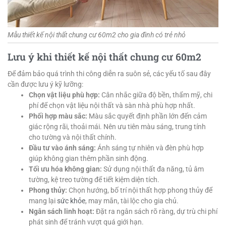
Mẫu thiết kế nội thất chung cư 60m2 cho gia đình có trẻ nhỏ
Lưu ý khi thiết kế nội thất chung cư 60m2
Để đảm bảo quá trình thi công diễn ra suôn sẻ, các yếu tố sau đây
cần được lưu ý kỹ lưỡng:
Chọn vật liệu phù hợp:
Cân nhắc giữa độ bền, thẩm mỹ, chi
phí để chọn vật liệu nội thất và sàn nhà phù hợp nhất.
Phối hợp màu sắc:
Màu sắc quyết định phần lớn đến cảm
giác rộng rãi, thoải mái. Nên ưu tiên màu sáng, trung tính
cho tường và nội thất chính.
Đầu tư vào ánh sáng:
Ánh sáng tự nhiên và đèn phù hợp
giúp không gian thêm phần sinh động.
Tối ưu hóa không gian:
Sử dụng nội thất đa năng, tủ âm
tường, kệ treo tường để tiết kiệm diện tích.
Phong thủy:
Chọn hướng, bố trí nội thất hợp phong thủy để
mang lại
sức khỏe
, may mắn, tài lộc cho gia chủ.
Ngân sách linh hoạt:
Đặt ra ngân sách rõ ràng, dự trù chi phí
phát sinh để tránh vượt quá giới hạn.