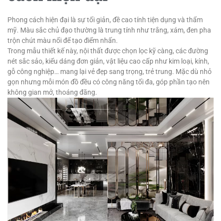
Phong cách hiện đại là sự tối giản, đề cao tính tiện dụng và thẩm
mỹ. Màu sắc chủ đạo thường là trung tính như trắng, xám, đen pha
trộn chút màu nổi để tạo điểm nhấn.
Trong mẫu thiết kế này, nội thất được chọn lọc kỹ càng, các đường
nét sắc sảo, kiểu dáng đơn giản, vật liệu cao cấp như kim loại, kính,
gỗ công nghiệp… mang lại vẻ đẹp sang trọng, trẻ trung. Mặc dù nhỏ
gọn nhưng mỗi món đồ đều có công năng tối đa, góp phần tạo nên
không gian mở, thoáng đãng.