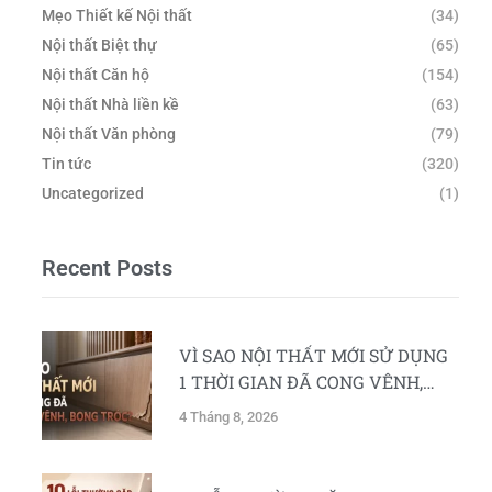
Mẹo Thiết kế Nội thất
(34)
Nội thất Biệt thự
(65)
Nội thất Căn hộ
(154)
Nội thất Nhà liền kề
(63)
Nội thất Văn phòng
(79)
Tin tức
(320)
Uncategorized
(1)
Recent Posts
VÌ SAO NỘI THẤT MỚI SỬ DỤNG
1 THỜI GIAN ĐÃ CONG VÊNH,
BONG TRÓC?
4 Tháng 8, 2026