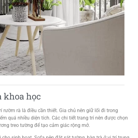
à khoa học
í rườm rà là điều cần thiết. Gia chủ nên giữ lối đi trong
m quá nhiều diện tích. Các chi tiết trang trí nên được chọn
ương treo tường để tạo cảm giác rộng mở.
cho sinh hoạt. Sofa nên đặt sát tường, bàn trà ở vị trí trung