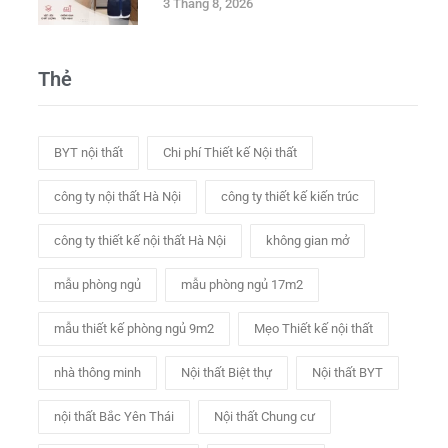
3 Tháng 8, 2026
Thẻ
BYT nội thất
Chi phí Thiết kế Nội thất
công ty nội thất Hà Nội
công ty thiết kế kiến trúc
công ty thiết kế nội thất Hà Nội
không gian mở
mẫu phòng ngủ
mẫu phòng ngủ 17m2
mẫu thiết kế phòng ngủ 9m2
Mẹo Thiết kế nội thất
nhà thông minh
Nội thất Biệt thự
Nội thất BYT
nội thất Bắc Yên Thái
Nội thất Chung cư