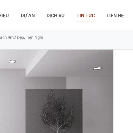
HIỆU
DỰ ÁN
DỊCH VỤ
TIN TỨC
LIÊN HỆ
ách 9m2 Đẹp, Tiện Nghi