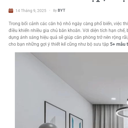
BYT
14 Tháng 9, 2025
By
Trong bối cảnh các căn hộ nhỏ ngày càng phổ biến, việc th
điều khiến nhiều gia chủ băn khoăn. Với diện tích hạn chế, 
dụng ánh sáng hiệu quả sẽ giúp căn phòng trở nên rộng rãi,
cho bạn những gợi ý thiết kế cũng như bộ sưu tập
5+ mẫu