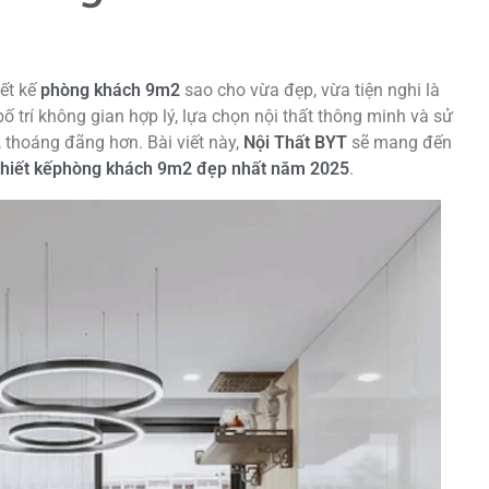
iết kế
phòng khách 9m2
sao cho vừa đẹp, vừa tiện nghi là
bố trí không gian hợp lý, lựa chọn nội thất thông minh và sử
 thoáng đãng hơn. Bài viết này,
Nội Thất BYT
sẽ mang đến
thiết kếphòng khách 9m2
đẹp nhất năm 2025
.