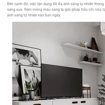
Bên cạnh đó, việc tận dụng tối đa ánh sáng tự nhiên thôn
sáng sủa. Rèm mỏng màu sáng là giải pháp hữu ích, vừa 
ánh sáng tự nhiên vào ban ngày.