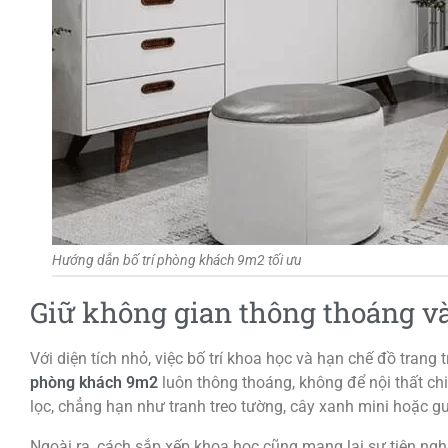
Hướng dẫn bố trí phòng khách 9m2 tối ưu
Giữ không gian thông thoáng v
Với diện tích nhỏ, việc bố trí khoa học và hạn chế đồ trang tr
phòng khách 9m2
luôn thông thoáng, không để nội thất chiế
lọc, chẳng hạn như tranh treo tường, cây xanh mini hoặc g
Ngoài ra, cách sắp xếp khoa học cũng mang lại sự tiện nghi 