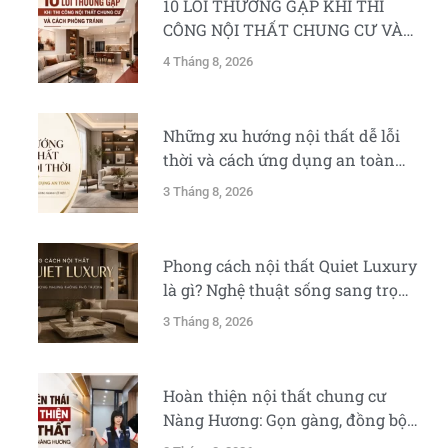
10 LỖI THƯỜNG GẶP KHI THI
CÔNG NỘI THẤT CHUNG CƯ VÀ
CÁCH PHÒNG TRÁNH
4 Tháng 8, 2026
Những xu hướng nội thất dễ lỗi
thời và cách ứng dụng an toàn
cho nhà ở hiện đại
3 Tháng 8, 2026
Phong cách nội thất Quiet Luxury
là gì? Nghệ thuật sống sang trọng
nhưng không phô trương
3 Tháng 8, 2026
Hoàn thiện nội thất chung cư
Nàng Hương: Gọn gàng, đồng bộ
và tiện nghi