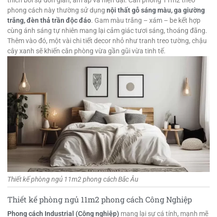
thích bởi sự đơn giản, ấm áp và hiện đại. Căn phòng 11m2 theo
phong cách này thường sử dụng
nội thất gỗ sáng màu, ga giường
trắng, đèn thả trần độc đáo
. Gam màu trắng – xám – be kết hợp
cùng ánh sáng tự nhiên mang lại cảm giác tươi sáng, thoáng đãng.
Thêm vào đó, một vài chi tiết decor nhỏ như tranh treo tường, chậu
cây xanh sẽ khiến căn phòng vừa gần gũi vừa tinh tế.
Thiết kế phòng ngủ 11m2 phong cách Bắc Âu
Thiết kế phòng ngủ 11m2 phong cách Công Nghiệp
Phong cách Industrial (Công nghiệp)
mang lại sự cá tính, mạnh mẽ