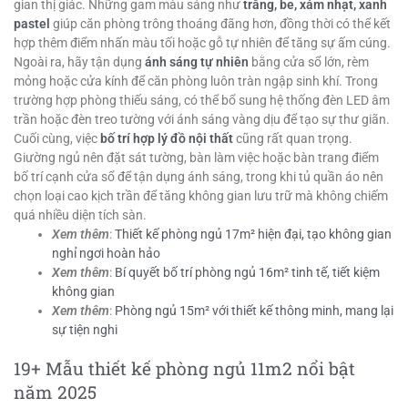
gian thị giác. Những gam màu sáng như
trắng, be, xám nhạt, xanh
pastel
giúp căn phòng trông thoáng đãng hơn, đồng thời có thể kết
hợp thêm điểm nhấn màu tối hoặc gỗ tự nhiên để tăng sự ấm cúng.
Ngoài ra, hãy tận dụng
ánh sáng tự nhiên
bằng cửa sổ lớn, rèm
mỏng hoặc cửa kính để căn phòng luôn tràn ngập sinh khí. Trong
trường hợp phòng thiếu sáng, có thể bổ sung hệ thống đèn LED âm
trần hoặc đèn treo tường với ánh sáng vàng dịu để tạo sự thư giãn.
Cuối cùng, việc
bố trí hợp lý đồ nội thất
cũng rất quan trọng.
Giường ngủ nên đặt sát tường, bàn làm việc hoặc bàn trang điểm
bố trí cạnh cửa sổ để tận dụng ánh sáng, trong khi tủ quần áo nên
chọn loại cao kịch trần để tăng không gian lưu trữ mà không chiếm
quá nhiều diện tích sàn.
Xem thêm
:
Thiết kế phòng ngủ 17m² hiện đại, tạo không gian
nghỉ ngơi hoàn hảo
Xem thêm
:
Bí quyết bố trí phòng ngủ 16m² tinh tế, tiết kiệm
không gian
Xem thêm
:
Phòng ngủ 15m² với thiết kế thông minh, mang lại
sự tiện nghi
19+ Mẫu thiết kế phòng ngủ 11m2 nổi bật
năm 2025