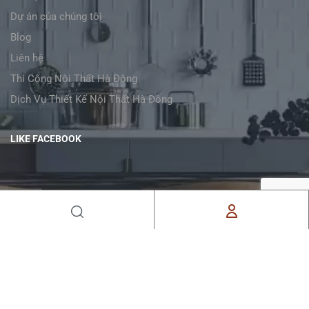
Dự án của chúng tôi
Blog
Liên hệ
Thi Công Nội Thất Hà Đông
Dịch Vụ Thiết Kế Nội Thất Hà Đông
LIKE FACEBOOK
ĐĂNG KÝ NHẬN BẢN TIN CỦA CHÚNG TÔI
Đăng ký để nhận cảm hứng, ý tưởng và tin tức
trong hộp thư đến của bạn.