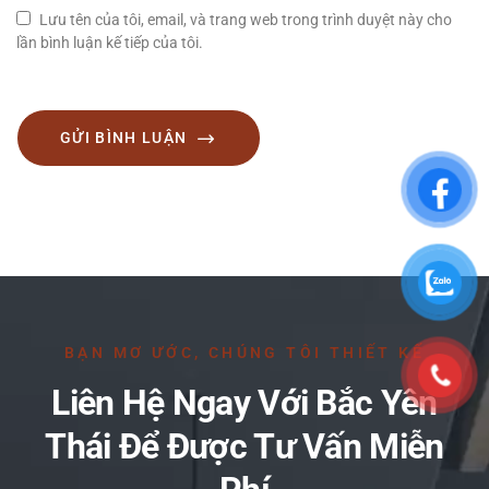
Lưu tên của tôi, email, và trang web trong trình duyệt này cho
lần bình luận kế tiếp của tôi.
GỬI BÌNH LUẬN
BẠN MƠ ƯỚC, CHÚNG TÔI THIẾT KẾ
Liên Hệ Ngay Với Bắc Yên
Thái Để Được Tư Vấn Miễn