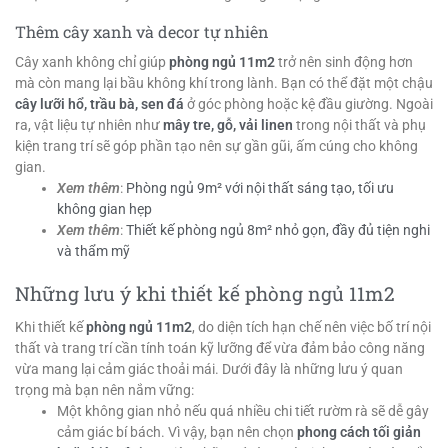
Thêm cây xanh và decor tự nhiên
Cây xanh không chỉ giúp
phòng ngủ 11m2
trở nên sinh động hơn
mà còn mang lại bầu không khí trong lành. Bạn có thể đặt một chậu
cây lưỡi hổ, trầu bà, sen đá
ở góc phòng hoặc kệ đầu giường. Ngoài
ra, vật liệu tự nhiên như
mây tre, gỗ, vải linen
trong nội thất và phụ
kiện trang trí sẽ góp phần tạo nên sự gần gũi, ấm cúng cho không
gian.
Xem thêm
:
Phòng ngủ 9m² với nội thất sáng tạo, tối ưu
không gian hẹp
Xem thêm
:
Thiết kế phòng ngủ 8m² nhỏ gọn, đầy đủ tiện nghi
và thẩm mỹ
Những lưu ý khi thiết kế phòng ngủ 11m2
Khi thiết kế
phòng ngủ 11m2
, do diện tích hạn chế nên việc bố trí nội
thất và trang trí cần tính toán kỹ lưỡng để vừa đảm bảo công năng
vừa mang lại cảm giác thoải mái. Dưới đây là những lưu ý quan
trọng mà bạn nên nắm vững:
Một không gian nhỏ nếu quá nhiều chi tiết rườm rà sẽ dễ gây
cảm giác bí bách. Vì vậy, bạn nên chọn
phong cách tối giản