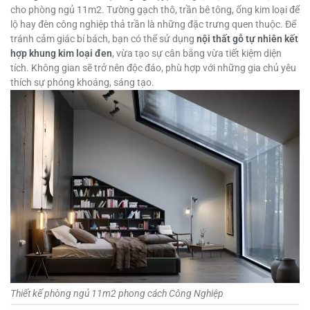
cho phòng ngủ 11m2. Tường gạch thô, trần bê tông, ống kim loại để
lộ hay đèn công nghiệp thả trần là những đặc trưng quen thuộc. Để
tránh cảm giác bí bách, bạn có thể sử dụng
nội thất gỗ tự nhiên kết
hợp khung kim loại đen
, vừa tạo sự cân bằng vừa tiết kiệm diện
tích. Không gian sẽ trở nên độc đáo, phù hợp với những gia chủ yêu
thích sự phóng khoáng, sáng tạo.
Thiết kế phòng ngủ 11m2 phong cách Công Nghiệp