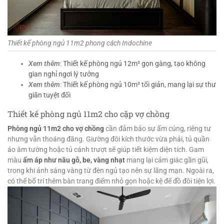
Thiết kế phòng ngủ 11m2 phong cách Indochine
Xem thêm
:
Thiết kế phòng ngủ 12m² gọn gàng, tạo không
gian nghỉ ngơi lý tưởng
Xem thêm
:
Thiết kế phòng ngủ 10m² tối giản, mang lại sự thư
giãn tuyệt đối
Thiết kế phòng ngủ 11m2 cho cặp vợ chồng
Phòng ngủ 11m2 cho vợ chồng
cần đảm bảo sự ấm cúng, riêng tư
nhưng vẫn thoáng đãng. Giường đôi kích thước vừa phải, tủ quần
áo âm tường hoặc tủ cánh trượt sẽ giúp tiết kiệm diện tích. Gam
màu
ấm áp như nâu gỗ, be, vàng nhạt
mang lại cảm giác gần gũi,
trong khi ánh sáng vàng từ đèn ngủ tạo nên sự lãng mạn. Ngoài ra,
có thể bố trí thêm bàn trang điểm nhỏ gọn hoặc kệ để đồ đôi tiện lợi.