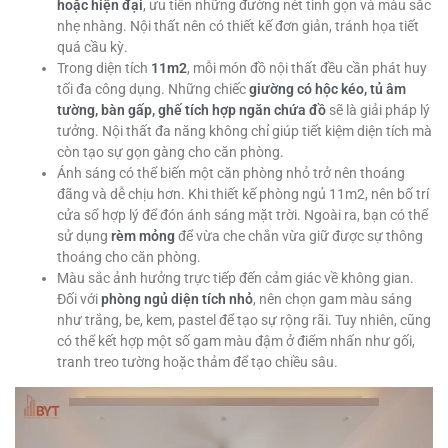
hoặc hiện đại
, ưu tiên những đường nét tinh gọn và màu sắc
nhẹ nhàng. Nội thất nên có thiết kế đơn giản, tránh họa tiết
quá cầu kỳ.
Trong diện tích
11m2
, mỗi món đồ nội thất đều cần phát huy
tối đa công dụng. Những chiếc
giường có hộc kéo, tủ âm
tường, bàn gấp, ghế tích hợp ngăn chứa đồ
sẽ là giải pháp lý
tưởng. Nội thất đa năng không chỉ giúp tiết kiệm diện tích mà
còn tạo sự gọn gàng cho căn phòng.
Ánh sáng có thể biến một căn phòng nhỏ trở nên thoáng
đãng và dễ chịu hơn. Khi thiết kế phòng ngủ 11m2, nên bố trí
cửa sổ hợp lý để đón ánh sáng mặt trời. Ngoài ra, bạn có thể
sử dụng
rèm mỏng
để vừa che chắn vừa giữ được sự thông
thoáng cho căn phòng.
Màu sắc ảnh hưởng trực tiếp đến cảm giác về không gian.
Đối với
phòng ngủ diện tích nhỏ
, nên chọn gam màu sáng
như trắng, be, kem, pastel để tạo sự rộng rãi. Tuy nhiên, cũng
có thể kết hợp một số gam màu đậm ở điểm nhấn như gối,
tranh treo tường hoặc thảm để tạo chiều sâu.