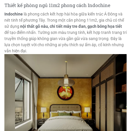
Thiết kế phòng ngủ 11m2 phong cách Indochine
Indochine
là phong cách kết hợp hài hòa giữa kiến trúc Á Đông và
nét tinh tế phương Tây. Trong một căn phòng 11m2, gia chủ có thể
sử dụng
nội thất gỗ nâu, chi tiết mây tre đan, gạch bông họa tiết
để tạo điểm nhấn. Tường sơn màu trung tính, kết hợp tranh trang trí
truyền thống giúp không gian vừa gần gũi vừa sang trọng. Đây là
lựa chọn tuyệt vời cho những ai yêu thích sự ấm áp, cổ kính nhưng
vẫn hiện đại.