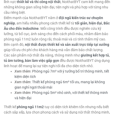
lĩnh vực
thiết kế và
thi công nội thất
, NoithatBYT cam kết mang đến
những không gian sống hiện đại, tiện nghi và phù hợp với từng nhu
cầu riêng biệt.
Điểm mạnh của NoithatBYT nằm ở
đội ngũ kiến trúc sư chuyên
nghiệp
, am hiểu nhiều phong cách thiết kế từ
tối giản, hiện đại, Bắc
Âu cho đến Indochine
. Mỗi công trình đều được nghiên cứu kỹ
lưỡng, từ bố cục, ánh sáng cho đến cách phối màu, nhằm đảm bảo
phòng ngủ 11m2 luôn rộng rãi, thoải mái và có tính thẩm mỹ cao.
Bên cạnh đó,
nội thất được thiết kế và sản xuất trực tiếp tại xưởng
giúp tối ưu chi phí cho khách hàng mà vẫn đảm bảo chất lượng.
Các sản phẩm nội thất đa năng, thông minh như
giường kết hợp tủ,
tủ âm tường, bàn làm việc gấp gọn
đều được NoithatBYT ứng dụng
linh hoạt để mang lại sự tiện nghi tối đa cho diện tích nhỏ.
Xem thêm
:
Phòng ngủ 7m² với ý tưởng bố trí thông minh, tiết
kiệm diện tích
Xem thêm
:
Thiết kế phòng ngủ 6m² tối ưu, mang lại không
gian nghỉ ngơi thoải mái
Xem thêm
:
Phòng ngủ 5m² nhỏ xinh, với thiết kế thông minh
và hiện đại
Thiết kế
phòng ngủ 11m2
tuy có diện tích khiêm tốn nhưng nếu biết
cách sắp xếp, lựa chọn phong cách và sử dụng nội thất thông minh,