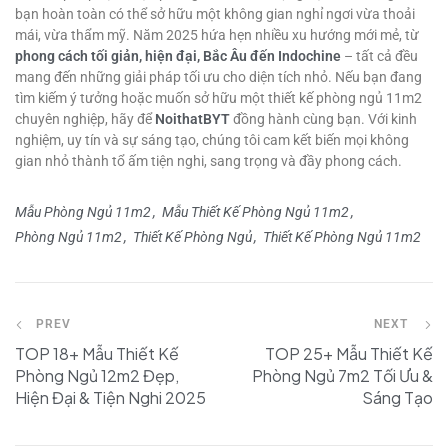
bạn hoàn toàn có thể sở hữu một không gian nghỉ ngơi vừa thoải
mái, vừa thẩm mỹ. Năm 2025 hứa hẹn nhiều xu hướng mới mẻ, từ
phong cách tối giản, hiện đại, Bắc Âu đến Indochine
– tất cả đều
mang đến những giải pháp tối ưu cho diện tích nhỏ. Nếu bạn đang
tìm kiếm ý tưởng hoặc muốn sở hữu một thiết kế phòng ngủ 11m2
chuyên nghiệp, hãy để
NoithatBYT
đồng hành cùng bạn. Với kinh
nghiệm, uy tín và sự sáng tạo, chúng tôi cam kết biến mọi không
gian nhỏ thành tổ ấm tiện nghi, sang trọng và đầy phong cách.
Mẫu Phòng Ngủ 11m2
Mẫu Thiết Kế Phòng Ngủ 11m2
Phòng Ngủ 11m2
Thiết Kế Phòng Ngủ
Thiết Kế Phòng Ngủ 11m2
PREV
NEXT
TOP 18+ Mẫu Thiết Kế
TOP 25+ Mẫu Thiết Kế
Phòng Ngủ 12m2 Đẹp,
Phòng Ngủ 7m2 Tối Ưu &
Hiện Đại & Tiện Nghi 2025
Sáng Tạo