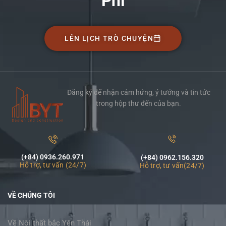
Phí
LÊN LỊCH TRÒ CHUYỆN
Đăng ký để nhận cảm hứng, ý tưởng và tin tức
trong hộp thư đến của bạn.
(+84) 0936.260.971
(+84) 0962.156.320
Hỗ trợ, tư vấn (24/7)
Hỗ trợ, tư vấn(24/7)
VỀ CHÚNG TÔI
Về Nội thất bắc Yên Thái