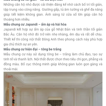
Những căn hộ nhỏ được cải thiện đáng kể nhờ cách bố trí tối giản,
tập trung vào công năng. Giường gấp, tủ âm tường và ghế đa năng
giúp tiết kiệm không gian. Ánh sáng từ cửa sổ lớn giúp căn hộ
thoáng hơn nhiều.
Mẫu chung cư Japandi – ấm áp và hài hòa
Japandi kết hợp sự ấm áp của gỗ Nhật Bản và tinh thần tối giản
Bắc Âu. Căn hộ nhờ đó trở nên nhẹ nhàng, êm dịu và rất dễ chịu.
Thiết kế thi công nội thất Đông Anh theo phong cách này phù hợp
gia chủ thích sự an yên.
Mẫu chung cư hiện đại – tông be trắng
Mẫu chung cư này sử dụng tông be – trắng làm chủ đạo, tạo sự
tinh tế và thanh lịch. Nội thất được chọn theo tiêu chí gọn, phẳng và
đồng màu. Bố cục thông minh giúp không gian luôn gọn gàng và
thoải mái.