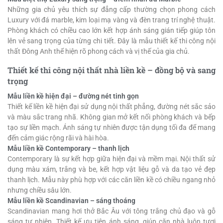
Những gia chủ yêu thích sự đẳng cấp thường chọn phong cách
Luxury với đá marble, kim loại mạ vàng và đèn trang trí nghệ thuật.
Phòng khách có chiều cao lớn kết hợp ánh sáng gián tiếp giúp tôn
lên vẻ sang trọng của từng chi tiết. Đây là mẫu thiết kế thi công nội
thất Đông Anh thể hiện rõ phong cách và vị thế của gia chủ.
Thiết kế thi công nội thất nhà liền kề – đồng bộ và sang
trọng
Mẫu liền kề hiện đại – đường nét tinh gọn
Thiết kế liền kề hiện đại sử dụng nội thất phẳng, đường nét sắc sảo
và màu sắc trang nhã. Không gian mở kết nối phòng khách và bếp
tạo sự liền mạch. Ánh sáng tự nhiên được tận dụng tối đa để mang
đến cảm giác rộng rãi và hài hòa.
Mẫu liền kề Contemporary – thanh lịch
Contemporary là sự kết hợp giữa hiện đại và mềm mại. Nội thất sử
dụng màu xám, trắng và be, kết hợp vật liệu gỗ và da tạo vẻ đẹp
thanh lịch. Mẫu này phù hợp với các căn liền kề có chiều ngang nhỏ
nhưng chiều sâu lớn.
Mẫu liền kề Scandinavian – sáng thoáng
Scandinavian mang hơi thở Bắc Âu với tông trắng chủ đạo và gỗ
sáng tự nhiên. Thiết kế ưu tiên ánh sáng, giúp căn nhà luôn tươi