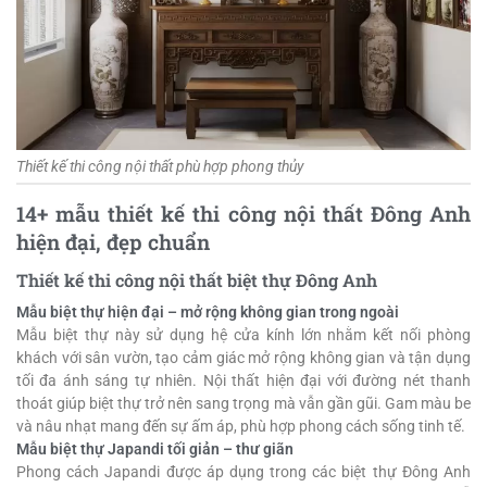
Thiết kế thi công nội thất phù hợp phong thủy
14+ mẫu thiết kế thi công nội thất Đông Anh
hiện đại, đẹp chuẩn
Thiết kế thi công nội thất biệt thự Đông Anh
Mẫu biệt thự hiện đại – mở rộng không gian trong ngoài
Mẫu biệt thự này sử dụng hệ cửa kính lớn nhằm kết nối phòng
khách với sân vườn, tạo cảm giác mở rộng không gian và tận dụng
tối đa ánh sáng tự nhiên. Nội thất hiện đại với đường nét thanh
thoát giúp biệt thự trở nên sang trọng mà vẫn gần gũi. Gam màu be
và nâu nhạt mang đến sự ấm áp, phù hợp phong cách sống tinh tế.
Mẫu biệt thự Japandi tối giản – thư giãn
Phong cách Japandi được áp dụng trong các biệt thự Đông Anh