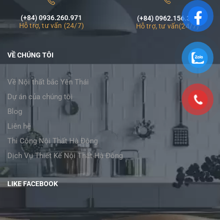
(+84) 0936.260.971
(+84) 0962.156.320
Hỗ trợ, tư vấn (24/7)
Hỗ trợ, tư vấn(24/7)
VỀ CHÚNG TÔI
Về Nội thất bắc Yên Thái
Dự án của chúng tôi
Blog
Liên hệ
Thi Công Nội Thất Hà Đông
Dịch Vụ Thiết Kế Nội Thất Hà Đông
LIKE FACEBOOK