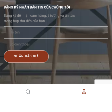
ĐĂNG KÝ NHẬN BẢN TIN CỦA CHÚNG TÔI
Đăng ký để nhận cảm hứng, ý tưởng và tin tức
trong hộp thư đến của bạn.
NHẬN BÁO GIÁ
Copyright © 2022 NOITHATBYT.VN. All rights reserved –
Designed by
innocom